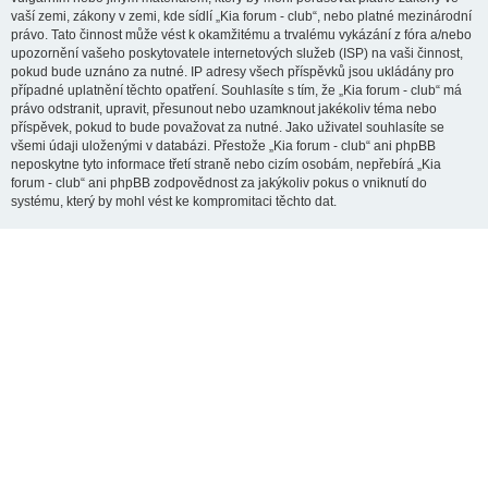
vaší zemi, zákony v zemi, kde sídlí „Kia forum - club“, nebo platné mezinárodní
právo. Tato činnost může vést k okamžitému a trvalému vykázání z fóra a/nebo
upozornění vašeho poskytovatele internetových služeb (ISP) na vaši činnost,
pokud bude uznáno za nutné. IP adresy všech příspěvků jsou ukládány pro
případné uplatnění těchto opatření. Souhlasíte s tím, že „Kia forum - club“ má
právo odstranit, upravit, přesunout nebo uzamknout jakékoliv téma nebo
příspěvek, pokud to bude považovat za nutné. Jako uživatel souhlasíte se
všemi údaji uloženými v databázi. Přestože „Kia forum - club“ ani phpBB
neposkytne tyto informace třetí straně nebo cizím osobám, nepřebírá „Kia
forum - club“ ani phpBB zodpovědnost za jakýkoliv pokus o vniknutí do
systému, který by mohl vést ke kompromitaci těchto dat.