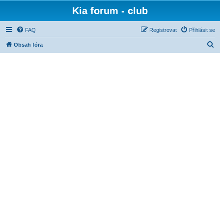
Kia forum - club
FAQ
Registrovat
Přihlásit se
H
Obsah fóra
l
e
d
a
t