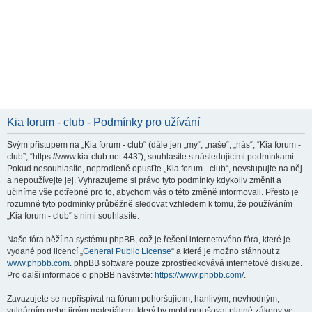
Kia forum - club - Podmínky pro užívání
Svým přístupem na „Kia forum - club“ (dále jen „my“, „naše“, „nás“, “Kia forum -
club”, “https://www.kia-club.net:443”), souhlasíte s následujícími podmínkami.
Pokud nesouhlasíte, neprodleně opusťte „Kia forum - club“, nevstupujte na něj
a nepoužívejte jej. Vyhrazujeme si právo tyto podmínky kdykoliv změnit a
učiníme vše potřebné pro to, abychom vás o této změně informovali. Přesto je
rozumné tyto podmínky průběžně sledovat vzhledem k tomu, že používáním
„Kia forum - club“ s nimi souhlasíte.
Naše fóra běží na systému phpBB, což je řešení internetového fóra, které je
vydané pod licencí „
General Public License
“ a které je možno stáhnout z
www.phpbb.com
. phpBB software pouze zprostředkovává internetové diskuze.
Pro další informace o phpBB navštivte:
https://www.phpbb.com/
.
Zavazujete se nepřispívat na fórum pohoršujícím, hanlivým, nevhodným,
vulgárním nebo jiným materiálem, který by mohl porušovat platné zákony ve