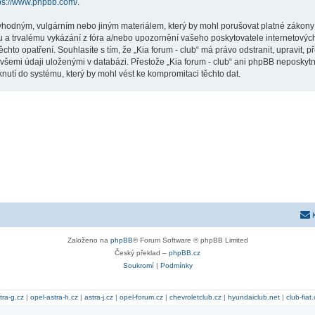
ps://www.phpbb.com/
.
hodným, vulgárním nebo jiným materiálem, který by mohl porušovat platné zákony ve
 a trvalému vykázání z fóra a/nebo upozornění vašeho poskytovatele internetových
chto opatření. Souhlasíte s tím, že „Kia forum - club“ má právo odstranit, upravit
všemi údaji uloženými v databázi. Přestože „Kia forum - club“ ani phpBB neposkytne
nutí do systému, který by mohl vést ke kompromitaci těchto dat.
Založeno na
phpBB
® Forum Software © phpBB Limited
Český překlad –
phpBB.cz
Soukromí
|
Podmínky
tra-g.cz
|
opel-astra-h.cz
|
astra-j.cz
|
opel-forum.cz
|
chevroletclub.cz
|
hyundaiclub.net
|
club-fiat