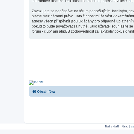
internetové diskuze. Pro další informace o phpBB navštivte:
htt
Zavazujete se nepřispívat na fórum pohoršujícím, hanlivým, nev
platné mezinárodní právo. Tato činnost může vést k okamžitému
adresy všech příspěvků jsou ukládány pro případné uplatnění tě
pokud to bude považovat za nutné. Jako uživatel souhlasíte se 
forum - club“ ani phpBB zodpovědnost za jakýkoliv pokus o vnik
Obsah fóra
Naše další fóra:
|
as