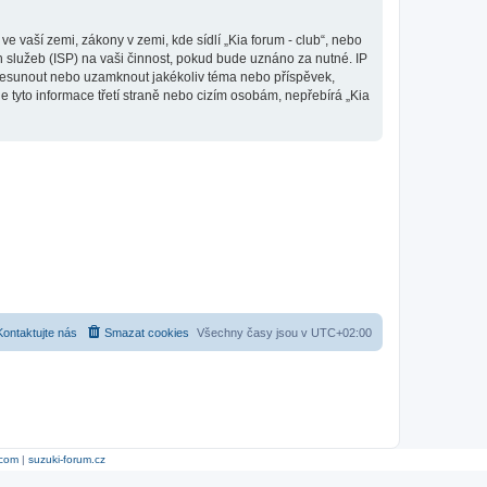
 vaší zemi, zákony v zemi, kde sídlí „Kia forum - club“, nebo
 služeb (ISP) na vaši činnost, pokud bude uznáno za nutné. IP
, přesunout nebo uzamknout jakékoliv téma nebo příspěvek,
 tyto informace třetí straně nebo cizím osobám, nepřebírá „Kia
Kontaktujte nás
Smazat cookies
Všechny časy jsou v
UTC+02:00
.com
|
suzuki-forum.cz