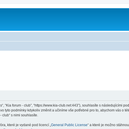
ás“, “Kia forum - club”, “https://www.kia-club.net:443”), souhlasíte s následujícími
rávo tyto podmínky kdykoliv změnit a učiníme vše potřebné pro to, abychom vás o t
club“ s nimi souhlasíte.
ra, které je vydané pod licencí „
General Public License
“ a které je možno stáhnou