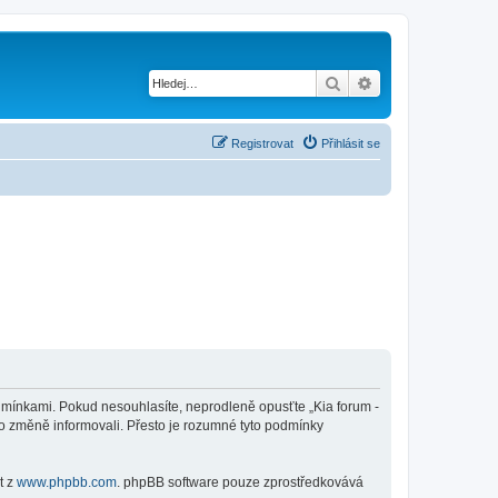
Hledat
Pokročilé hledání
Registrovat
Přihlásit se
 podmínkami. Pokud nesouhlasíte, neprodleně opusťte „Kia forum -
éto změně informovali. Přesto je rozumné tyto podmínky
t z
www.phpbb.com
. phpBB software pouze zprostředkovává