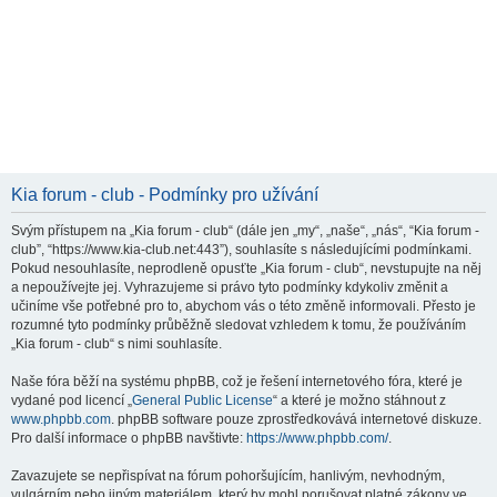
Kia forum - club - Podmínky pro užívání
Svým přístupem na „Kia forum - club“ (dále jen „my“, „naše“, „nás“, “Kia forum -
club”, “https://www.kia-club.net:443”), souhlasíte s následujícími podmínkami.
Pokud nesouhlasíte, neprodleně opusťte „Kia forum - club“, nevstupujte na něj
a nepoužívejte jej. Vyhrazujeme si právo tyto podmínky kdykoliv změnit a
učiníme vše potřebné pro to, abychom vás o této změně informovali. Přesto je
rozumné tyto podmínky průběžně sledovat vzhledem k tomu, že používáním
„Kia forum - club“ s nimi souhlasíte.
Naše fóra běží na systému phpBB, což je řešení internetového fóra, které je
vydané pod licencí „
General Public License
“ a které je možno stáhnout z
www.phpbb.com
. phpBB software pouze zprostředkovává internetové diskuze.
Pro další informace o phpBB navštivte:
https://www.phpbb.com/
.
Zavazujete se nepřispívat na fórum pohoršujícím, hanlivým, nevhodným,
vulgárním nebo jiným materiálem, který by mohl porušovat platné zákony ve