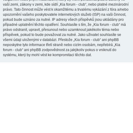
vaší zemi, zákony v zemi, kde sídlí „Kia forum - club“, nebo platné mezinárodní
právo. Tato činnost může vést k okamžitému a trvalému vykázání z fóra a/nebo
upozornění vašeho poskytovatele internetových služeb (ISP) na vaši činnost,
pokud bude uznáno za nutné. IP adresy všech příspěvků jsou ukládány pro
případné uplatnění těchto opatření. Souhlasíte s tím, že „Kia forum - club“ má
právo odstranit, upravit, přesunout nebo uzamknout jakékoliv téma nebo
příspěvek, pokud to bude považovat za nutné. Jako uživatel souhlasíte se
všemi údaji uloženými v databázi. Přestože „Kia forum - club“ ani phpBB
neposkytne tyto informace třetí straně nebo cizím osobám, nepřebírá „Kia
forum - club“ ani phpBB zodpovědnost za jakýkoliv pokus o vniknutí do
systému, který by mohl vést ke kompromitaci těchto dat.