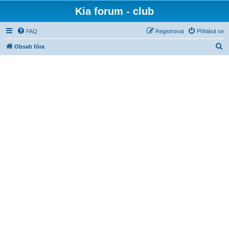
Kia forum - club
FAQ
Registrovat
Přihlásit se
H
Obsah fóra
l
e
d
a
t