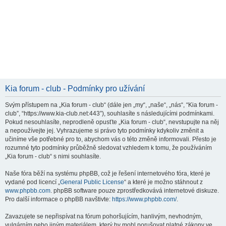
Kia forum - club - Podmínky pro užívání
Svým přístupem na „Kia forum - club“ (dále jen „my“, „naše“, „nás“, “Kia forum -
club”, “https://www.kia-club.net:443”), souhlasíte s následujícími podmínkami.
Pokud nesouhlasíte, neprodleně opusťte „Kia forum - club“, nevstupujte na něj
a nepoužívejte jej. Vyhrazujeme si právo tyto podmínky kdykoliv změnit a
učiníme vše potřebné pro to, abychom vás o této změně informovali. Přesto je
rozumné tyto podmínky průběžně sledovat vzhledem k tomu, že používáním
„Kia forum - club“ s nimi souhlasíte.
Naše fóra běží na systému phpBB, což je řešení internetového fóra, které je
vydané pod licencí „
General Public License
“ a které je možno stáhnout z
www.phpbb.com
. phpBB software pouze zprostředkovává internetové diskuze.
Pro další informace o phpBB navštivte:
https://www.phpbb.com/
.
Zavazujete se nepřispívat na fórum pohoršujícím, hanlivým, nevhodným,
vulgárním nebo jiným materiálem, který by mohl porušovat platné zákony ve