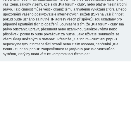
vaší zemi, zákony v zemi, kde sídlí „Kia forum - club“, nebo platné mezinárodní
právo. Tato činnost může vést k okamžitému a trvalému vykázání z fóra a/nebo
upozornění vašeho poskytovatele internetových služeb (ISP) na vaši činnost,
pokud bude uznáno za nutné. IP adresy všech příspěvků jsou ukládány pro
případné uplatnění těchto opatření. Souhlasíte s tím, že „Kia forum - club“ má
právo odstranit, upravit, přesunout nebo uzamknout jakékoliv téma nebo
příspěvek, pokud to bude považovat za nutné. Jako uživatel souhlasíte se
všemi údaji uloženými v databázi. Přestože „Kia forum - club“ ani phpBB
neposkytne tyto informace třetí straně nebo cizím osobám, nepřebírá „Kia
forum - club“ ani phpBB zodpovědnost za jakýkoliv pokus o vniknutí do
systému, který by mohl vést ke kompromitaci těchto dat.