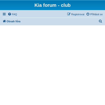
Kia forum - club
FAQ
Registrovat
Přihlásit se
H
Obsah fóra
l
e
d
a
t