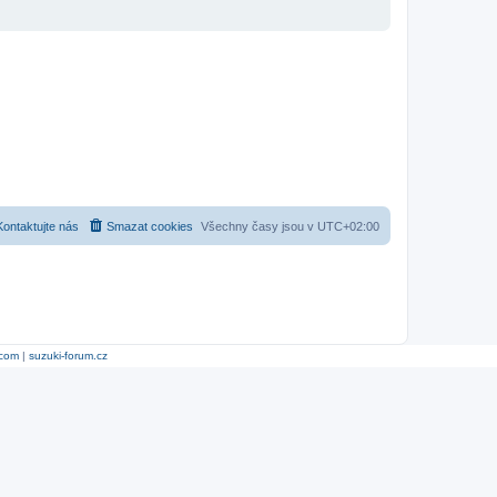
Kontaktujte nás
Smazat cookies
Všechny časy jsou v
UTC+02:00
.com
|
suzuki-forum.cz