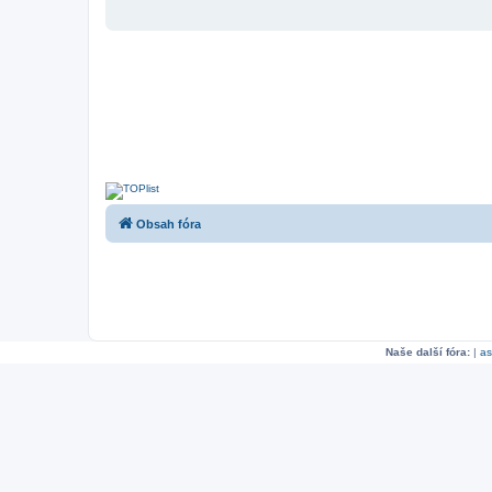
Obsah fóra
Naše další fóra:
|
as