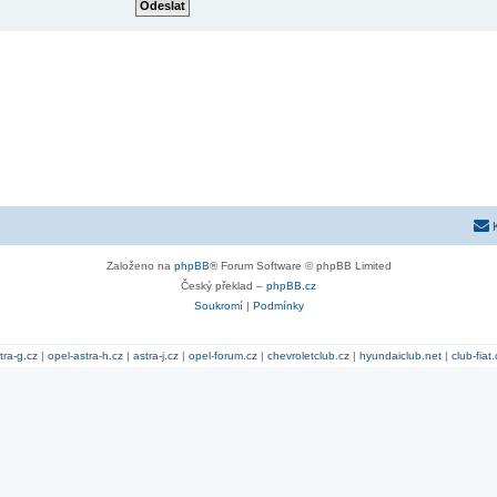
Založeno na
phpBB
® Forum Software © phpBB Limited
Český překlad –
phpBB.cz
Soukromí
|
Podmínky
tra-g.cz
|
opel-astra-h.cz
|
astra-j.cz
|
opel-forum.cz
|
chevroletclub.cz
|
hyundaiclub.net
|
club-fiat