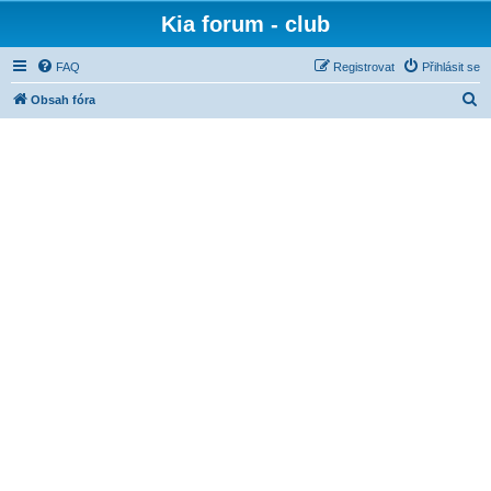
Kia forum - club
FAQ
Registrovat
Přihlásit se
H
Obsah fóra
l
e
d
a
t