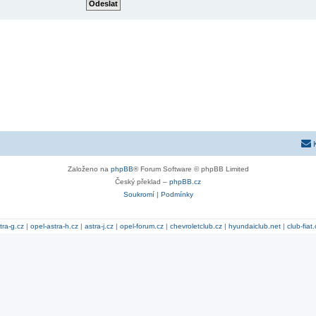
Založeno na
phpBB
® Forum Software © phpBB Limited
Český překlad –
phpBB.cz
Soukromí
|
Podmínky
tra-g.cz
|
opel-astra-h.cz
|
astra-j.cz
|
opel-forum.cz
|
chevroletclub.cz
|
hyundaiclub.net
|
club-fiat