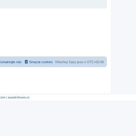
Kontaktujte nás
Smazat cookies
Všechny časy jsou v
UTC+02:00
.com
|
suzuki-forum.cz