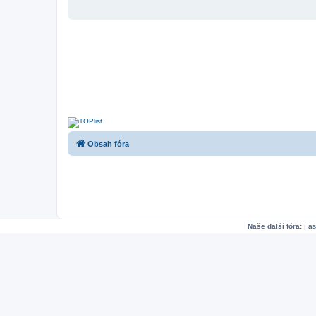
Obsah fóra
Naše další fóra:
|
as