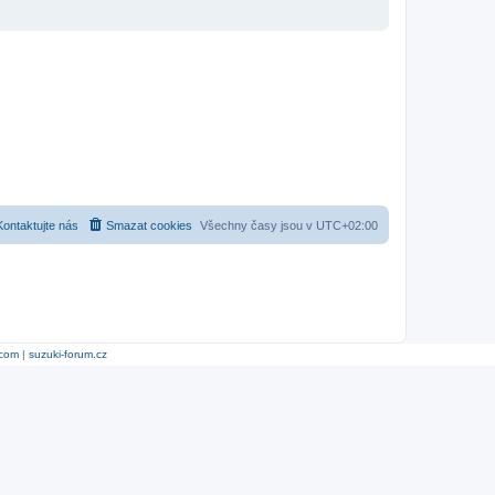
Kontaktujte nás
Smazat cookies
Všechny časy jsou v
UTC+02:00
.com
|
suzuki-forum.cz