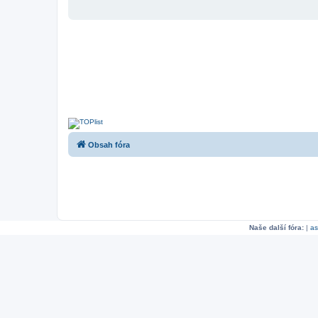
Obsah fóra
Naše další fóra:
|
as