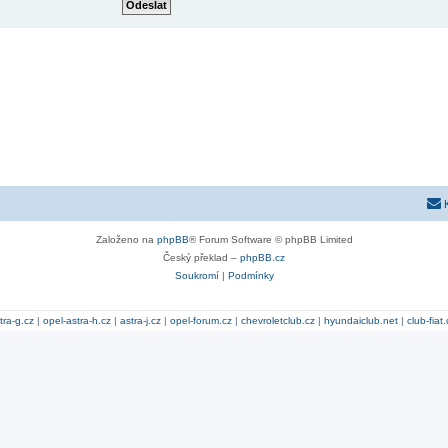
Založeno na
phpBB
® Forum Software © phpBB Limited
Český překlad –
phpBB.cz
Soukromí
|
Podmínky
tra-g.cz
|
opel-astra-h.cz
|
astra-j.cz
|
opel-forum.cz
|
chevroletclub.cz
|
hyundaiclub.net
|
club-fiat