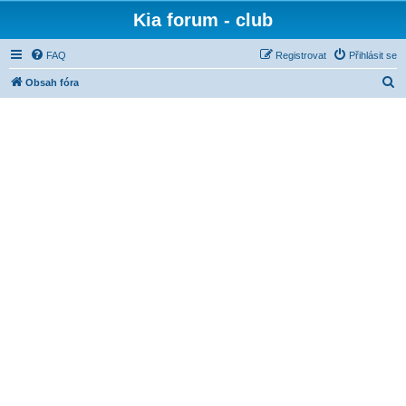
Kia forum - club
FAQ
Registrovat
Přihlásit se
H
Obsah fóra
l
e
d
a
t