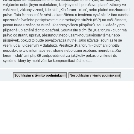
vulgárním nebo jiným materiálem, který by mohl porušovat platné zákony ve
vaší zemi, zákony v zemi, kde sídlí „Kia forum - club“, nebo platné mezinárodní
právo. Tato činnost může vést k okamžitému a trvalému vykázání z fóra a/nebo
upozornění vašeho poskytovatele internetových služeb (ISP) na vaši činnost,
pokud bude uznáno za nutné. IP adresy všech příspěvků jsou ukládány pro
případné uplatnění těchto opatření. Souhlasíte s tím, že „Kia forum - club“ má
právo odstranit, upravit, přesunout nebo uzamknout jakékoliv téma nebo
příspěvek, pokud to bude považovat za nutné. Jako uživatel souhlasíte se
všemi údaji uloženými v databázi. Přestože „Kia forum - club“ ani phpBB
neposkytne tyto informace třetí straně nebo cizím osobám, nepřebírá „Kia
forum - club“ ani phpBB zodpovědnost za jakýkoliv pokus o vniknutí do
systému, který by mohl vést ke kompromitaci těchto dat.