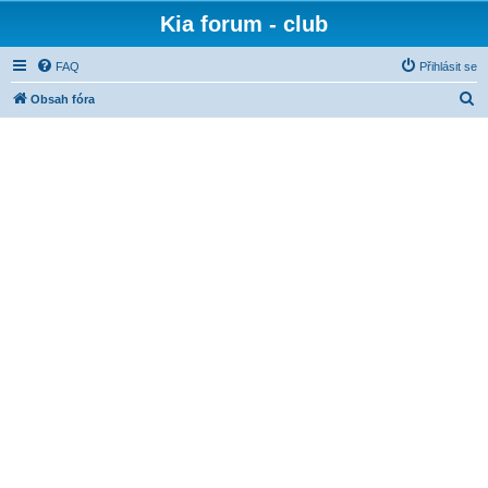
Kia forum - club
FAQ
Přihlásit se
H
Obsah fóra
l
e
d
a
t