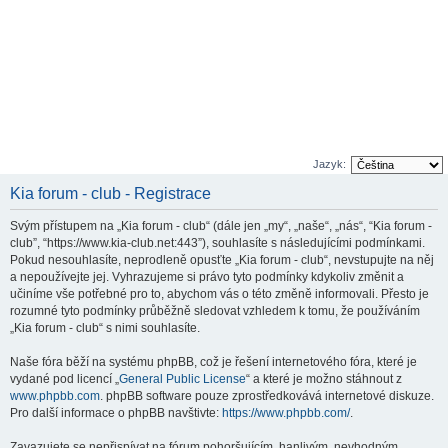
Jazyk:
Kia forum - club - Registrace
Svým přístupem na „Kia forum - club“ (dále jen „my“, „naše“, „nás“, “Kia forum -
club”, “https://www.kia-club.net:443”), souhlasíte s následujícími podmínkami.
Pokud nesouhlasíte, neprodleně opusťte „Kia forum - club“, nevstupujte na něj
a nepoužívejte jej. Vyhrazujeme si právo tyto podmínky kdykoliv změnit a
učiníme vše potřebné pro to, abychom vás o této změně informovali. Přesto je
rozumné tyto podmínky průběžně sledovat vzhledem k tomu, že používáním
„Kia forum - club“ s nimi souhlasíte.
Naše fóra běží na systému phpBB, což je řešení internetového fóra, které je
vydané pod licencí „
General Public License
“ a které je možno stáhnout z
www.phpbb.com
. phpBB software pouze zprostředkovává internetové diskuze.
Pro další informace o phpBB navštivte:
https://www.phpbb.com/
.
Zavazujete se nepřispívat na fórum pohoršujícím, hanlivým, nevhodným,