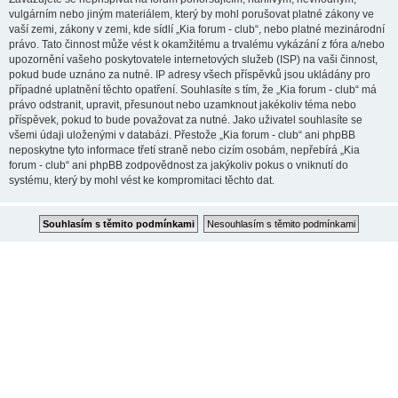
vulgárním nebo jiným materiálem, který by mohl porušovat platné zákony ve
vaší zemi, zákony v zemi, kde sídlí „Kia forum - club“, nebo platné mezinárodní
právo. Tato činnost může vést k okamžitému a trvalému vykázání z fóra a/nebo
upozornění vašeho poskytovatele internetových služeb (ISP) na vaši činnost,
pokud bude uznáno za nutné. IP adresy všech příspěvků jsou ukládány pro
případné uplatnění těchto opatření. Souhlasíte s tím, že „Kia forum - club“ má
právo odstranit, upravit, přesunout nebo uzamknout jakékoliv téma nebo
příspěvek, pokud to bude považovat za nutné. Jako uživatel souhlasíte se
všemi údaji uloženými v databázi. Přestože „Kia forum - club“ ani phpBB
neposkytne tyto informace třetí straně nebo cizím osobám, nepřebírá „Kia
forum - club“ ani phpBB zodpovědnost za jakýkoliv pokus o vniknutí do
systému, který by mohl vést ke kompromitaci těchto dat.