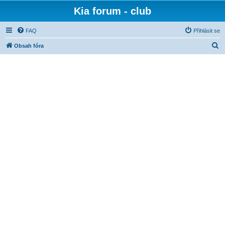
Kia forum - club
FAQ
Přihlásit se
H
Obsah fóra
l
e
d
a
t