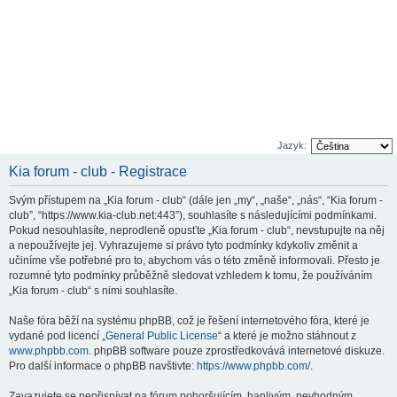
Jazyk:
Kia forum - club - Registrace
Svým přístupem na „Kia forum - club“ (dále jen „my“, „naše“, „nás“, “Kia forum -
club”, “https://www.kia-club.net:443”), souhlasíte s následujícími podmínkami.
Pokud nesouhlasíte, neprodleně opusťte „Kia forum - club“, nevstupujte na něj
a nepoužívejte jej. Vyhrazujeme si právo tyto podmínky kdykoliv změnit a
učiníme vše potřebné pro to, abychom vás o této změně informovali. Přesto je
rozumné tyto podmínky průběžně sledovat vzhledem k tomu, že používáním
„Kia forum - club“ s nimi souhlasíte.
Naše fóra běží na systému phpBB, což je řešení internetového fóra, které je
vydané pod licencí „
General Public License
“ a které je možno stáhnout z
www.phpbb.com
. phpBB software pouze zprostředkovává internetové diskuze.
Pro další informace o phpBB navštivte:
https://www.phpbb.com/
.
Zavazujete se nepřispívat na fórum pohoršujícím, hanlivým, nevhodným,