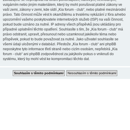
vulgárním nebo jiným materiálem, který by mohl porušovat platné zákony ve
vaší zemi, zákony v zemi, kde sídlí „Kia forum - club“, nebo platné mezinárodní
právo. Tato činnost může vést k okamžitému a trvalému vykázání z fóra a/nebo
upozornění vašeho poskytovatele internetových služeb (ISP) na vaši činnost,
pokud bude uznáno za nutné. IP adresy všech příspěvků jsou ukládány pro
případné uplatnění těchto opatření. Souhlasíte s tím, že „Kia forum - club“ má
právo odstranit, upravit, přesunout nebo uzamknout jakékoliv téma nebo
příspěvek, pokud to bude považovat za nutné. Jako uživatel souhlasíte se
všemi údaji uloženými v databázi. Přestože „Kia forum - club“ ani phpBB
neposkytne tyto informace třetí straně nebo cizím osobám, nepřebírá „Kia
forum - club“ ani phpBB zodpovědnost za jakýkoliv pokus o vniknutí do
systému, který by mohl vést ke kompromitaci těchto dat.