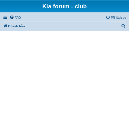
Kia forum - club
FAQ
Přihlásit se
H
Obsah fóra
l
e
d
a
t