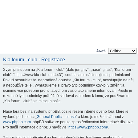
Jazyk:
Kia forum - club - Registrace
Svým přístupem na „Kia forum - club“ (dále jen „my“, „naše“, „nás“, “Kia forum -
club”, “https://www.kia-club.net:443”), souhlasíte s následujícími podmínkami.
Pokud nesouhlasíte, neprodleně opusťte „Kia forum - club“, nevstupujte na něj
a nepoužívejte jej. Vyhrazujeme si právo tyto podmínky kdykoliv změnit a
učiníme vše potřebné pro to, abychom vás o této změně informovali. Přesto je
rozumné tyto podmínky průběžně sledovat vzhledem k tomu, že používáním
„Kia forum - club“ s nimi souhlasíte.
Naše fóra běží na systému phpBB, což je řešení internetového fóra, které je
vydané pod licencí „
General Public License
“ a které je možno stáhnout z
www.phpbb.com
. phpBB software pouze zprostředkovává internetové diskuze.
Pro další informace o phpBB navštivte:
https://www.phpbb.com/
.
Zavazujete se nepřispívat na fórum pohoršujícím, hanlivým, nevhodným,