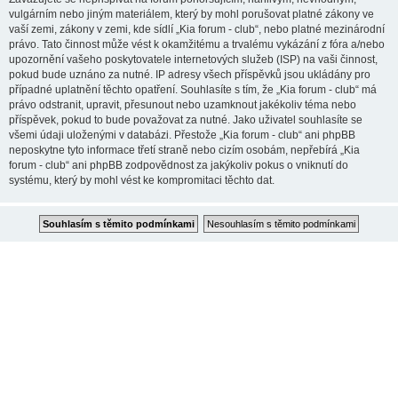
vulgárním nebo jiným materiálem, který by mohl porušovat platné zákony ve
vaší zemi, zákony v zemi, kde sídlí „Kia forum - club“, nebo platné mezinárodní
právo. Tato činnost může vést k okamžitému a trvalému vykázání z fóra a/nebo
upozornění vašeho poskytovatele internetových služeb (ISP) na vaši činnost,
pokud bude uznáno za nutné. IP adresy všech příspěvků jsou ukládány pro
případné uplatnění těchto opatření. Souhlasíte s tím, že „Kia forum - club“ má
právo odstranit, upravit, přesunout nebo uzamknout jakékoliv téma nebo
příspěvek, pokud to bude považovat za nutné. Jako uživatel souhlasíte se
všemi údaji uloženými v databázi. Přestože „Kia forum - club“ ani phpBB
neposkytne tyto informace třetí straně nebo cizím osobám, nepřebírá „Kia
forum - club“ ani phpBB zodpovědnost za jakýkoliv pokus o vniknutí do
systému, který by mohl vést ke kompromitaci těchto dat.