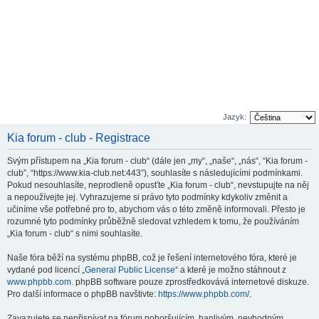
Jazyk:
Kia forum - club - Registrace
Svým přístupem na „Kia forum - club“ (dále jen „my“, „naše“, „nás“, “Kia forum -
club”, “https://www.kia-club.net:443”), souhlasíte s následujícími podmínkami.
Pokud nesouhlasíte, neprodleně opusťte „Kia forum - club“, nevstupujte na něj
a nepoužívejte jej. Vyhrazujeme si právo tyto podmínky kdykoliv změnit a
učiníme vše potřebné pro to, abychom vás o této změně informovali. Přesto je
rozumné tyto podmínky průběžně sledovat vzhledem k tomu, že používáním
„Kia forum - club“ s nimi souhlasíte.
Naše fóra běží na systému phpBB, což je řešení internetového fóra, které je
vydané pod licencí „
General Public License
“ a které je možno stáhnout z
www.phpbb.com
. phpBB software pouze zprostředkovává internetové diskuze.
Pro další informace o phpBB navštivte:
https://www.phpbb.com/
.
Zavazujete se nepřispívat na fórum pohoršujícím, hanlivým, nevhodným,