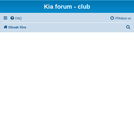
Kia forum - club
FAQ
Přihlásit se
H
Obsah fóra
l
e
d
a
t