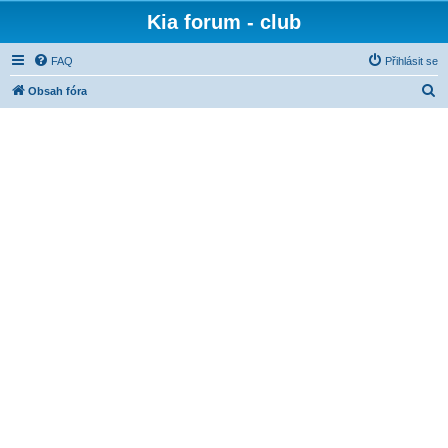
Kia forum - club
FAQ
Přihlásit se
H
Obsah fóra
l
e
d
a
t