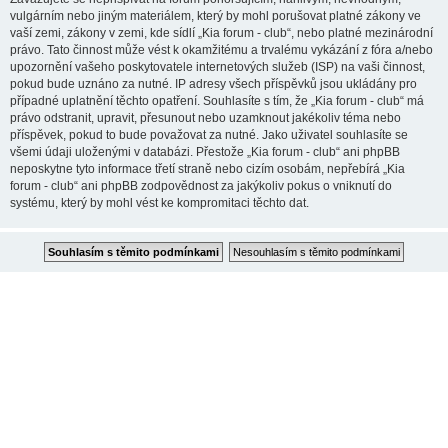
vulgárním nebo jiným materiálem, který by mohl porušovat platné zákony ve
vaší zemi, zákony v zemi, kde sídlí „Kia forum - club“, nebo platné mezinárodní
právo. Tato činnost může vést k okamžitému a trvalému vykázání z fóra a/nebo
upozornění vašeho poskytovatele internetových služeb (ISP) na vaši činnost,
pokud bude uznáno za nutné. IP adresy všech příspěvků jsou ukládány pro
případné uplatnění těchto opatření. Souhlasíte s tím, že „Kia forum - club“ má
právo odstranit, upravit, přesunout nebo uzamknout jakékoliv téma nebo
příspěvek, pokud to bude považovat za nutné. Jako uživatel souhlasíte se
všemi údaji uloženými v databázi. Přestože „Kia forum - club“ ani phpBB
neposkytne tyto informace třetí straně nebo cizím osobám, nepřebírá „Kia
forum - club“ ani phpBB zodpovědnost za jakýkoliv pokus o vniknutí do
systému, který by mohl vést ke kompromitaci těchto dat.