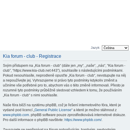
Jazyk:
Kia forum - club - Registrace
Svým přístupem na „Kia forum - club“ (dále jen „my“, „naše“, „nás“, “Kia forum -
club”, “https://www.kia-club.net:443”), souhlasíte s následujícími podmínkami.
Pokud nesouhlasíte, neprodleně opusťte „Kia forum - club“, nevstupujte na něj
a nepoužívejte jej. Vyhrazujeme si právo tyto podmínky kdykoliv změnit a
učiníme vše potřebné pro to, abychom vás o této změně informovali. Přesto je
rozumné tyto podmínky průběžně sledovat vzhledem k tomu, že používáním
„Kia forum - club“ s nimi souhlasíte.
Naše fóra běží na systému phpBB, což je řešení internetového fóra, které je
vydané pod licencí „
General Public License
“ a které je možno stáhnout z
www.phpbb.com
. phpBB software pouze zprostředkovává internetové diskuze.
Pro další informace o phpBB navštivte:
https://www.phpbb.com/
.
Zavazujete se nepřispívat na fórum pohoršujícím, hanlivým, nevhodným,