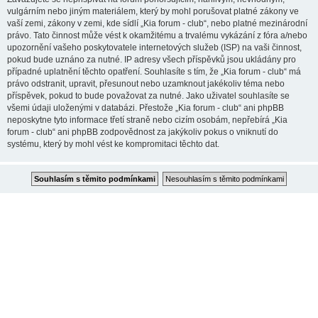
vulgárním nebo jiným materiálem, který by mohl porušovat platné zákony ve
vaší zemi, zákony v zemi, kde sídlí „Kia forum - club“, nebo platné mezinárodní
právo. Tato činnost může vést k okamžitému a trvalému vykázání z fóra a/nebo
upozornění vašeho poskytovatele internetových služeb (ISP) na vaši činnost,
pokud bude uznáno za nutné. IP adresy všech příspěvků jsou ukládány pro
případné uplatnění těchto opatření. Souhlasíte s tím, že „Kia forum - club“ má
právo odstranit, upravit, přesunout nebo uzamknout jakékoliv téma nebo
příspěvek, pokud to bude považovat za nutné. Jako uživatel souhlasíte se
všemi údaji uloženými v databázi. Přestože „Kia forum - club“ ani phpBB
neposkytne tyto informace třetí straně nebo cizím osobám, nepřebírá „Kia
forum - club“ ani phpBB zodpovědnost za jakýkoliv pokus o vniknutí do
systému, který by mohl vést ke kompromitaci těchto dat.