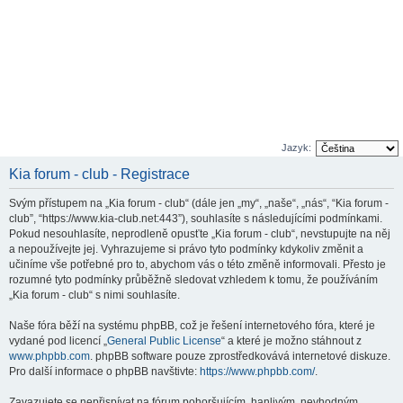
Jazyk:
Kia forum - club - Registrace
Svým přístupem na „Kia forum - club“ (dále jen „my“, „naše“, „nás“, “Kia forum -
club”, “https://www.kia-club.net:443”), souhlasíte s následujícími podmínkami.
Pokud nesouhlasíte, neprodleně opusťte „Kia forum - club“, nevstupujte na něj
a nepoužívejte jej. Vyhrazujeme si právo tyto podmínky kdykoliv změnit a
učiníme vše potřebné pro to, abychom vás o této změně informovali. Přesto je
rozumné tyto podmínky průběžně sledovat vzhledem k tomu, že používáním
„Kia forum - club“ s nimi souhlasíte.
Naše fóra běží na systému phpBB, což je řešení internetového fóra, které je
vydané pod licencí „
General Public License
“ a které je možno stáhnout z
www.phpbb.com
. phpBB software pouze zprostředkovává internetové diskuze.
Pro další informace o phpBB navštivte:
https://www.phpbb.com/
.
Zavazujete se nepřispívat na fórum pohoršujícím, hanlivým, nevhodným,