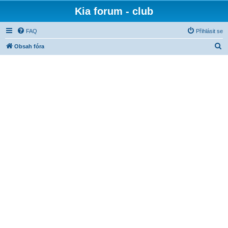
Kia forum - club
FAQ
Přihlásit se
H
Obsah fóra
l
e
d
a
t