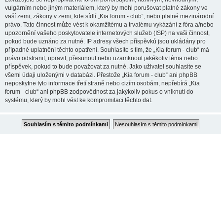
vulgárním nebo jiným materiálem, který by mohl porušovat platné zákony ve
vaší zemi, zákony v zemi, kde sídlí „Kia forum - club“, nebo platné mezinárodní
právo. Tato činnost může vést k okamžitému a trvalému vykázání z fóra a/nebo
upozornění vašeho poskytovatele internetových služeb (ISP) na vaši činnost,
pokud bude uznáno za nutné. IP adresy všech příspěvků jsou ukládány pro
případné uplatnění těchto opatření. Souhlasíte s tím, že „Kia forum - club“ má
právo odstranit, upravit, přesunout nebo uzamknout jakékoliv téma nebo
příspěvek, pokud to bude považovat za nutné. Jako uživatel souhlasíte se
všemi údaji uloženými v databázi. Přestože „Kia forum - club“ ani phpBB
neposkytne tyto informace třetí straně nebo cizím osobám, nepřebírá „Kia
forum - club“ ani phpBB zodpovědnost za jakýkoliv pokus o vniknutí do
systému, který by mohl vést ke kompromitaci těchto dat.