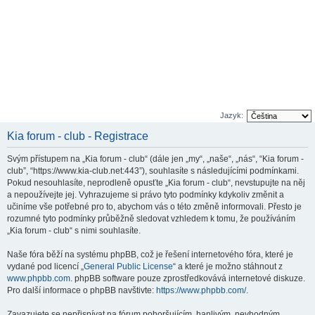
Jazyk:
Kia forum - club - Registrace
Svým přístupem na „Kia forum - club“ (dále jen „my“, „naše“, „nás“, “Kia forum -
club”, “https://www.kia-club.net:443”), souhlasíte s následujícími podmínkami.
Pokud nesouhlasíte, neprodleně opusťte „Kia forum - club“, nevstupujte na něj
a nepoužívejte jej. Vyhrazujeme si právo tyto podmínky kdykoliv změnit a
učiníme vše potřebné pro to, abychom vás o této změně informovali. Přesto je
rozumné tyto podmínky průběžně sledovat vzhledem k tomu, že používáním
„Kia forum - club“ s nimi souhlasíte.
Naše fóra běží na systému phpBB, což je řešení internetového fóra, které je
vydané pod licencí „
General Public License
“ a které je možno stáhnout z
www.phpbb.com
. phpBB software pouze zprostředkovává internetové diskuze.
Pro další informace o phpBB navštivte:
https://www.phpbb.com/
.
Zavazujete se nepřispívat na fórum pohoršujícím, hanlivým, nevhodným,