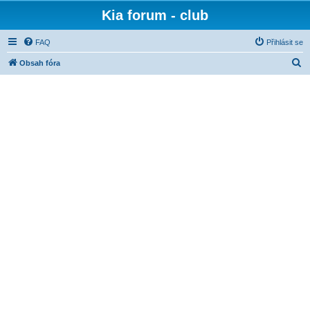
Kia forum - club
FAQ
Přihlásit se
H
Obsah fóra
l
e
d
a
t