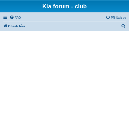
Kia forum - club
FAQ
Přihlásit se
H
Obsah fóra
l
e
d
a
t