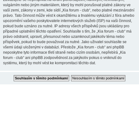
vulgárním nebo jiným materiálem, který by mohl porušovat platné zákony ve
vaší zemi, zákony v zemi, kde sídlí „Kia forum - club“, nebo platné mezinárodní
právo. Tato činnost může vést k okamžitému a trvalému vykázání z fóra a/nebo
upozornění vašeho poskytovatele internetových služeb (ISP) na vaši činnost,
pokud bude uznáno za nutné. IP adresy všech příspěvků jsou ukládány pro
případné uplatnění těchto opatření. Souhlasíte s tím, že „Kia forum - club“ má
právo odstranit, upravit, přesunout nebo uzamknout jakékoliv téma nebo
příspěvek, pokud to bude považovat za nutné. Jako uživatel souhlasíte se
všemi údaji uloženými v databázi. Přestože „Kia forum - club“ ani phpBB
neposkytne tyto informace třetí straně nebo cizím osobám, nepřebírá „Kia
forum - club“ ani phpBB zodpovědnost za jakýkoliv pokus o vniknutí do
systému, který by mohl vést ke kompromitaci těchto dat.