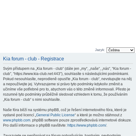
Jazyk:
Kia forum - club - Registrace
Svým přístupem na „Kia forum - club“ (dále jen „my“, „naše“, „nás“, “Kia forum -
club”, “https://www.kia-club.net:443”), souhlasíte s následujícími podmínkami.
Pokud nesouhlasíte, neprodleně opusťte „Kia forum - club“, nevstupujte na něj
a nepoužívejte jej. Vyhrazujeme si právo tyto podmínky kdykoliv změnit a
učiníme vše potřebné pro to, abychom vás o této změně informovali. Přesto je
rozumné tyto podmínky průběžně sledovat vzhledem k tomu, že používáním
„Kia forum - club“ s nimi souhlasíte.
Naše fóra běží na systému phpBB, což je řešení internetového fóra, které je
vydané pod licencí „
General Public License
“ a které je možno stáhnout z
www.phpbb.com
. phpBB software pouze zprostředkovává internetové diskuze.
Pro další informace o phpBB navštivte:
https://www.phpbb.com/
.
Zavazujete se nepřispívat na fórum pohoršujícím, hanlivým, nevhodným,