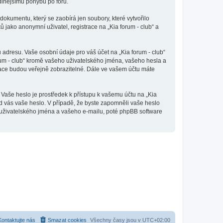
odlnějšímu pohybu po fóru.
dokumentu, který se zaobírá jen soubory, které vytvořilo
ako anonymní uživatel, registrace na „Kia forum - club“ a
adresu. Vaše osobní údaje pro váš účet na „Kia forum - club“
orum - club“ kromě vašeho uživatelského jména, vašeho hesla a
mace budou veřejně zobrazitelné. Dále ve vašem účtu máte
 Vaše heslo je prostředek k přístupu k vašemu účtu na „Kia
 od vás vaše heslo. V případě, že byste zapomněli vaše heslo
uživatelského jména a vašeho e-mailu, poté phpBB software
Kontaktujte nás
Smazat cookies
Všechny časy jsou v
UTC+02:00