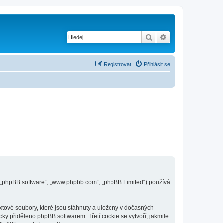
Hledat
Pokročilé hledání
Registrovat
Přihlásit se
pBB („phpBB software“, „www.phpbb.com“, „phpBB Limited“) používá
xtové soubory, které jsou stáhnuty a uloženy v dočasných
cky přiděleno phpBB softwarem. Třetí cookie se vytvoří, jakmile