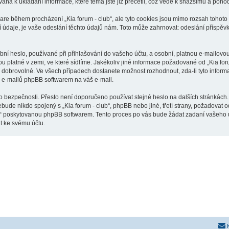
vána k ukládání informace, které téma jste již přečetli, což vede k snažšímu a poh
are během procházení „Kia forum - club“, ale tyto cookies jsou mimo rozsah tohoto 
je, je vaše odeslání těchto údajů nám. Toto může zahrnovat: odeslání příspěvků j
í heslo, používané při přihlašování do vašeho účtu, a osobní, platnou e-mailovou 
ou platné v zemi, ve které sídlíme. Jakékoliv jiné informace požadované od „Kia f
o dobrovolné. Ve všech případech dostanete možnost rozhodnout, zda-li tyto infor
h e-mailů phpBB softwarem na váš e-mail.
o bezpečnosti. Přesto není doporučeno používat stejné heslo na dalších stránkách.
ebude nikdo spojený s „Kia forum - club“, phpBB nebo jiné, třetí strany, požadovat
o“ poskytovanou phpBB softwarem. Tento proces po vás bude žádat zadaní vašeho 
t ke svému účtu.