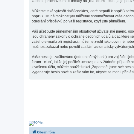
začnete procházet mezi tématy na „Kia forum - club“, a je použí
Můžeme také vytvořit další cookies, které nepatří k phpBB softw
phpBB. Druhá možnost jak můžeme shromažďovat vaše osobní úda
odeslání příspěvků po vaší registrace, když jste přihlášeni.
Váš účet bude přinejmenším obsahovat uživatelské jméno, osobn
jsou chráněny zákony o ochraně osobních údajů a dat, které js
vašeho e-mailu při registraci, můžeme zvolit jako povinné neb
možnost zakázat nebo povolit zasílání automaticky vytvářenýc
Vaše heslo je zašifrováno (jednosměrný hash) pro zajištění jeh
forum - club“, takže jej pečlivě uchovejte a v žádném případě n
k vašemu účtu, můžete použít funkci „Zapomněl jsem své hesl
vygeneruje heslo nové a zašle vám ho, abyste se mohli přihlási
Obsah fóra