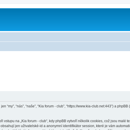
e jen “my”, “nás”, “naše”, “Kia forum - club”, “https://www.kia-club.net:443”) a ph
vstupu na „Kia forum - club“, kdy phpBB vytvoří několik cookies, což jsou malé te
bsahují jen uživatelské-id a anonymní identifikátor session, které je vám automati