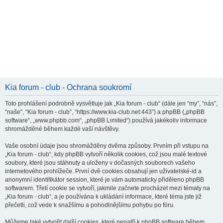
Kia forum - club - Ochrana soukromí
Toto prohlášení podrobně vysvětluje jak „Kia forum - club“ (dále jen “my”, “nás”,
“naše”, “Kia forum - club”, “https://www.kia-club.net:443”) a phpBB („phpBB
software“, „www.phpbb.com“, „phpBB Limited“) používá jakékoliv informace
shromážděné během každé vaší návštěvy.
Vaše osobní údaje jsou shromážděny dvěma způsoby. Prvním při vstupu na
„Kia forum - club“, kdy phpBB vytvoří několik cookies, což jsou malé textové
soubory, které jsou stáhnuty a uloženy v dočasných souborech vašeho
internetového prohlížeče. První dvě cookies obsahují jen uživatelské-id a
anonymní identifikátor session, které je vám automaticky přiděleno phpBB
softwarem. Třetí cookie se vytvoří, jakmile začnete procházet mezi tématy na
„Kia forum - club“, a je používána k ukládání informace, které téma jste již
přečetli, což vede k snažšímu a pohodlnějšímu pohybu po fóru.
Můžeme také vytvořit další cookies, které nepatří k phpBB software během