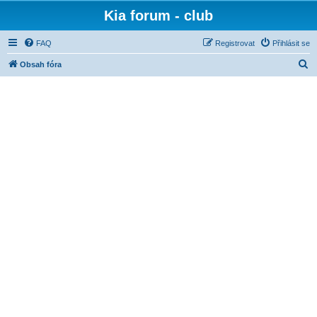
Kia forum - club
FAQ
Registrovat
Přihlásit se
H
Obsah fóra
l
e
d
a
t