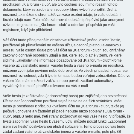
procházení „Kia forum - club“, ale tyto cookies jsou mimo rozsah tohoto
dokumentu, který se zaobírá jen soubory, které vytvořilo phpBB. Druhá
možnost jak můžeme shromažďovat vaše osobní údaje, je vaše odeslání
těchto údajů nám. Toto může zahrnovat: odeslání příspěvků jako anonymní
uživatel, registrace na „Kia forum - club“ a odeslání příspěvků po vaší
registrace, když jste přihlášeni.
Váš účet bude přinejmenším obsahovat uživatelské jméno, osobní heslo,
používané při přihlašování do vašeho účtu, a osobní, platnou e-mailovou
adresu. Vaše osobní údaje pro váš účet na „Kia forum - club“ jsou chráněny
zákony o ochraně osobních údajů a dat, které jsou platné v zemi, ve které
sídlíme. Jakékoliv jiné informace požadované od „Kia forum - club“ kromě
vašeho uživatelského jména, vašeho hesla a vašeho e-mailu při registraci,
můžeme zvolit jako povinné nebo dobrovolné. Ve všech případech dostanete
možnost rozhodnout, zda-li tyto informace budou veřejně zobrazitelné. Dále ve
vašem účtu máte možnost zakázat nebo povolit zasílání automaticky
vytvářených e-mailů phpBB softwarem na váš e-mail.
Vaše heslo je zašifrováno (jednosměrný hash) pro zajištění jeho bezpečnosti.
Přesto není doporučeno používat stejné heslo na dalších stránkách. Vaše
heslo je prostředek k přístupu k vašemu účtu na „Kia forum - club“, takže jej
pečlivě uchovejte a v žádném případě nebude nikdo spojený s „Kia forum -
club“, phpBB nebo jiné, třetí strany, požadovat od vás vaše heslo. V případě, že
byste zapomněli vaše heslo k vašemu účtu, můžete použít funkci „Zapomněl
jsem své heslo“ poskytovanou phpBB softwarem. Tento proces po vás bude
žádat zadaní vašeho uživatelského jména a vašeho e-mailu, poté phpBB