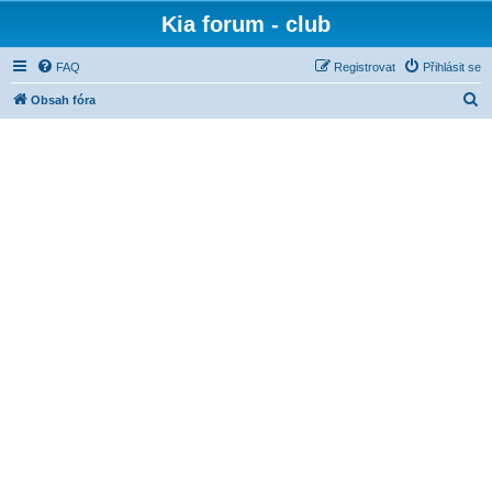
Kia forum - club
FAQ
Registrovat
Přihlásit se
H
Obsah fóra
l
e
d
a
t