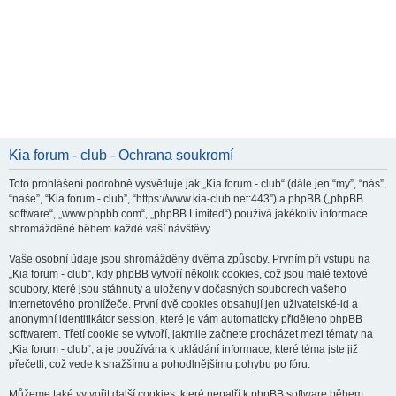
Kia forum - club - Ochrana soukromí
Toto prohlášení podrobně vysvětluje jak „Kia forum - club“ (dále jen “my”, “nás”,
“naše”, “Kia forum - club”, “https://www.kia-club.net:443”) a phpBB („phpBB
software“, „www.phpbb.com“, „phpBB Limited“) používá jakékoliv informace
shromážděné během každé vaší návštěvy.
Vaše osobní údaje jsou shromážděny dvěma způsoby. Prvním při vstupu na
„Kia forum - club“, kdy phpBB vytvoří několik cookies, což jsou malé textové
soubory, které jsou stáhnuty a uloženy v dočasných souborech vašeho
internetového prohlížeče. První dvě cookies obsahují jen uživatelské-id a
anonymní identifikátor session, které je vám automaticky přiděleno phpBB
softwarem. Třetí cookie se vytvoří, jakmile začnete procházet mezi tématy na
„Kia forum - club“, a je používána k ukládání informace, které téma jste již
přečetli, což vede k snažšímu a pohodlnějšímu pohybu po fóru.
Můžeme také vytvořit další cookies, které nepatří k phpBB software během