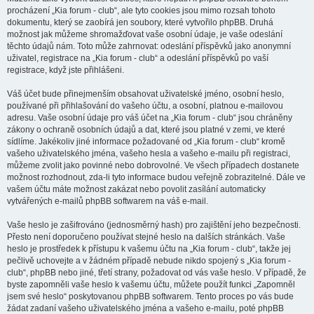
procházení „Kia forum - club“, ale tyto cookies jsou mimo rozsah tohoto
dokumentu, který se zaobírá jen soubory, které vytvořilo phpBB. Druhá
možnost jak můžeme shromažďovat vaše osobní údaje, je vaše odeslání
těchto údajů nám. Toto může zahrnovat: odeslání příspěvků jako anonymní
uživatel, registrace na „Kia forum - club“ a odeslání příspěvků po vaší
registrace, když jste přihlášeni.
Váš účet bude přinejmenším obsahovat uživatelské jméno, osobní heslo,
používané při přihlašování do vašeho účtu, a osobní, platnou e-mailovou
adresu. Vaše osobní údaje pro váš účet na „Kia forum - club“ jsou chráněny
zákony o ochraně osobních údajů a dat, které jsou platné v zemi, ve které
sídlíme. Jakékoliv jiné informace požadované od „Kia forum - club“ kromě
vašeho uživatelského jména, vašeho hesla a vašeho e-mailu při registraci,
můžeme zvolit jako povinné nebo dobrovolné. Ve všech případech dostanete
možnost rozhodnout, zda-li tyto informace budou veřejně zobrazitelné. Dále ve
vašem účtu máte možnost zakázat nebo povolit zasílání automaticky
vytvářených e-mailů phpBB softwarem na váš e-mail.
Vaše heslo je zašifrováno (jednosměrný hash) pro zajištění jeho bezpečnosti.
Přesto není doporučeno používat stejné heslo na dalších stránkách. Vaše
heslo je prostředek k přístupu k vašemu účtu na „Kia forum - club“, takže jej
pečlivě uchovejte a v žádném případě nebude nikdo spojený s „Kia forum -
club“, phpBB nebo jiné, třetí strany, požadovat od vás vaše heslo. V případě, že
byste zapomněli vaše heslo k vašemu účtu, můžete použít funkci „Zapomněl
jsem své heslo“ poskytovanou phpBB softwarem. Tento proces po vás bude
žádat zadaní vašeho uživatelského jména a vašeho e-mailu, poté phpBB