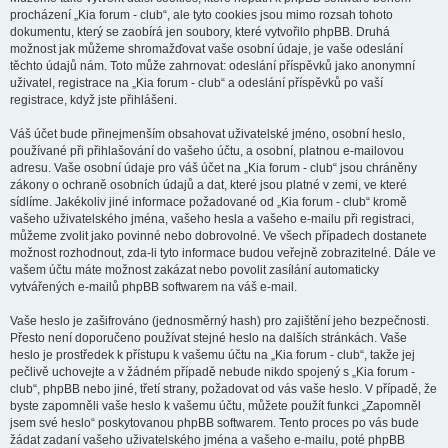
procházení „Kia forum - club“, ale tyto cookies jsou mimo rozsah tohoto
dokumentu, který se zaobírá jen soubory, které vytvořilo phpBB. Druhá
možnost jak můžeme shromažďovat vaše osobní údaje, je vaše odeslání
těchto údajů nám. Toto může zahrnovat: odeslání příspěvků jako anonymní
uživatel, registrace na „Kia forum - club“ a odeslání příspěvků po vaší
registrace, když jste přihlášeni.
Váš účet bude přinejmenším obsahovat uživatelské jméno, osobní heslo,
používané při přihlašování do vašeho účtu, a osobní, platnou e-mailovou
adresu. Vaše osobní údaje pro váš účet na „Kia forum - club“ jsou chráněny
zákony o ochraně osobních údajů a dat, které jsou platné v zemi, ve které
sídlíme. Jakékoliv jiné informace požadované od „Kia forum - club“ kromě
vašeho uživatelského jména, vašeho hesla a vašeho e-mailu při registraci,
můžeme zvolit jako povinné nebo dobrovolné. Ve všech případech dostanete
možnost rozhodnout, zda-li tyto informace budou veřejně zobrazitelné. Dále ve
vašem účtu máte možnost zakázat nebo povolit zasílání automaticky
vytvářených e-mailů phpBB softwarem na váš e-mail.
Vaše heslo je zašifrováno (jednosměrný hash) pro zajištění jeho bezpečnosti.
Přesto není doporučeno používat stejné heslo na dalších stránkách. Vaše
heslo je prostředek k přístupu k vašemu účtu na „Kia forum - club“, takže jej
pečlivě uchovejte a v žádném případě nebude nikdo spojený s „Kia forum -
club“, phpBB nebo jiné, třetí strany, požadovat od vás vaše heslo. V případě, že
byste zapomněli vaše heslo k vašemu účtu, můžete použít funkci „Zapomněl
jsem své heslo“ poskytovanou phpBB softwarem. Tento proces po vás bude
žádat zadaní vašeho uživatelského jména a vašeho e-mailu, poté phpBB