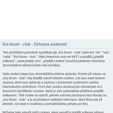
Kia forum - club - Ochrana soukromí
Toto prohlášení podrobně vysvětluje jak „Kia forum - club“ (dále jen “my”, “nás”,
“naše”, “Kia forum - club”, “https://www.kia-club.net:443”) a phpBB („phpBB
software“, „www.phpbb.com“, „phpBB Limited“) používá jakékoliv informace
shromážděné během každé vaší návštěvy.
Vaše osobní údaje jsou shromážděny dvěma způsoby. Prvním při vstupu na
„Kia forum - club“, kdy phpBB vytvoří několik cookies, což jsou malé textové
soubory, které jsou stáhnuty a uloženy v dočasných souborech vašeho
internetového prohlížeče. První dvě cookies obsahují jen uživatelské-id a
anonymní identifikátor session, které je vám automaticky přiděleno phpBB
softwarem. Třetí cookie se vytvoří, jakmile začnete procházet mezi tématy na
„Kia forum - club“, a je používána k ukládání informace, které téma jste již
přečetli, což vede k snažšímu a pohodlnějšímu pohybu po fóru.
Můžeme také vytvořit další cookies, které nepatří k phpBB software během