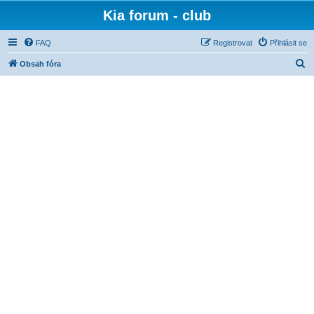
Kia forum - club
FAQ
Registrovat
Přihlásit se
H
Obsah fóra
l
e
d
a
t