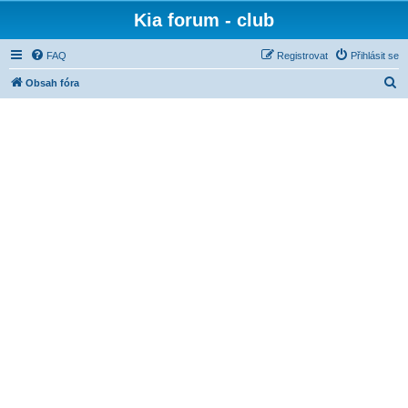
Kia forum - club
FAQ
Registrovat
Přihlásit se
H
Obsah fóra
l
e
d
a
t