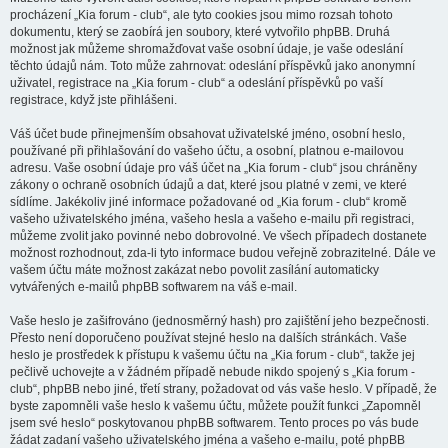
procházení „Kia forum - club“, ale tyto cookies jsou mimo rozsah tohoto
dokumentu, který se zaobírá jen soubory, které vytvořilo phpBB. Druhá
možnost jak můžeme shromažďovat vaše osobní údaje, je vaše odeslání
těchto údajů nám. Toto může zahrnovat: odeslání příspěvků jako anonymní
uživatel, registrace na „Kia forum - club“ a odeslání příspěvků po vaší
registrace, když jste přihlášeni.
Váš účet bude přinejmenším obsahovat uživatelské jméno, osobní heslo,
používané při přihlašování do vašeho účtu, a osobní, platnou e-mailovou
adresu. Vaše osobní údaje pro váš účet na „Kia forum - club“ jsou chráněny
zákony o ochraně osobních údajů a dat, které jsou platné v zemi, ve které
sídlíme. Jakékoliv jiné informace požadované od „Kia forum - club“ kromě
vašeho uživatelského jména, vašeho hesla a vašeho e-mailu při registraci,
můžeme zvolit jako povinné nebo dobrovolné. Ve všech případech dostanete
možnost rozhodnout, zda-li tyto informace budou veřejně zobrazitelné. Dále ve
vašem účtu máte možnost zakázat nebo povolit zasílání automaticky
vytvářených e-mailů phpBB softwarem na váš e-mail.
Vaše heslo je zašifrováno (jednosměrný hash) pro zajištění jeho bezpečnosti.
Přesto není doporučeno používat stejné heslo na dalších stránkách. Vaše
heslo je prostředek k přístupu k vašemu účtu na „Kia forum - club“, takže jej
pečlivě uchovejte a v žádném případě nebude nikdo spojený s „Kia forum -
club“, phpBB nebo jiné, třetí strany, požadovat od vás vaše heslo. V případě, že
byste zapomněli vaše heslo k vašemu účtu, můžete použít funkci „Zapomněl
jsem své heslo“ poskytovanou phpBB softwarem. Tento proces po vás bude
žádat zadaní vašeho uživatelského jména a vašeho e-mailu, poté phpBB