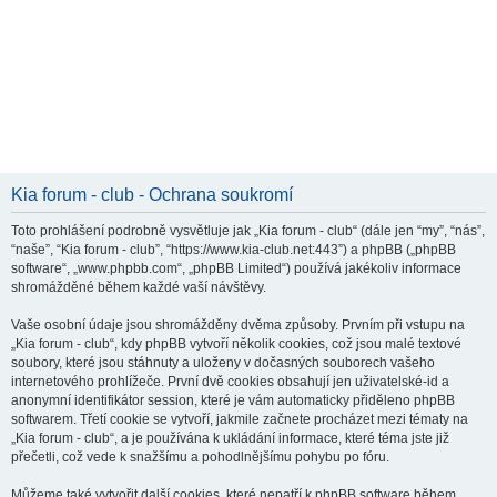
Kia forum - club - Ochrana soukromí
Toto prohlášení podrobně vysvětluje jak „Kia forum - club“ (dále jen “my”, “nás”,
“naše”, “Kia forum - club”, “https://www.kia-club.net:443”) a phpBB („phpBB
software“, „www.phpbb.com“, „phpBB Limited“) používá jakékoliv informace
shromážděné během každé vaší návštěvy.
Vaše osobní údaje jsou shromážděny dvěma způsoby. Prvním při vstupu na
„Kia forum - club“, kdy phpBB vytvoří několik cookies, což jsou malé textové
soubory, které jsou stáhnuty a uloženy v dočasných souborech vašeho
internetového prohlížeče. První dvě cookies obsahují jen uživatelské-id a
anonymní identifikátor session, které je vám automaticky přiděleno phpBB
softwarem. Třetí cookie se vytvoří, jakmile začnete procházet mezi tématy na
„Kia forum - club“, a je používána k ukládání informace, které téma jste již
přečetli, což vede k snažšímu a pohodlnějšímu pohybu po fóru.
Můžeme také vytvořit další cookies, které nepatří k phpBB software během