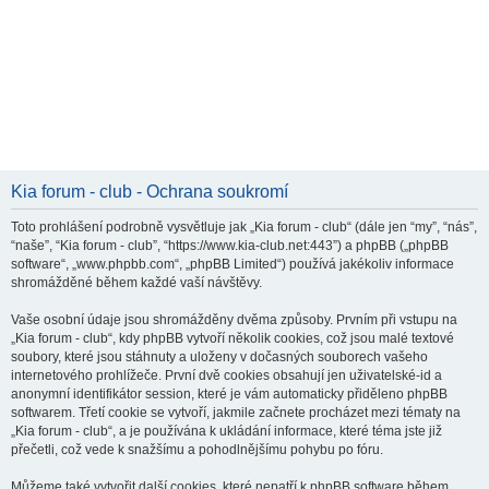
Kia forum - club - Ochrana soukromí
Toto prohlášení podrobně vysvětluje jak „Kia forum - club“ (dále jen “my”, “nás”,
“naše”, “Kia forum - club”, “https://www.kia-club.net:443”) a phpBB („phpBB
software“, „www.phpbb.com“, „phpBB Limited“) používá jakékoliv informace
shromážděné během každé vaší návštěvy.
Vaše osobní údaje jsou shromážděny dvěma způsoby. Prvním při vstupu na
„Kia forum - club“, kdy phpBB vytvoří několik cookies, což jsou malé textové
soubory, které jsou stáhnuty a uloženy v dočasných souborech vašeho
internetového prohlížeče. První dvě cookies obsahují jen uživatelské-id a
anonymní identifikátor session, které je vám automaticky přiděleno phpBB
softwarem. Třetí cookie se vytvoří, jakmile začnete procházet mezi tématy na
„Kia forum - club“, a je používána k ukládání informace, které téma jste již
přečetli, což vede k snažšímu a pohodlnějšímu pohybu po fóru.
Můžeme také vytvořit další cookies, které nepatří k phpBB software během