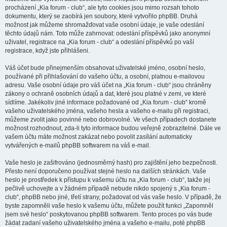
procházení „Kia forum - club“, ale tyto cookies jsou mimo rozsah tohoto
dokumentu, který se zaobírá jen soubory, které vytvořilo phpBB. Druhá
možnost jak můžeme shromažďovat vaše osobní údaje, je vaše odeslání
těchto údajů nám. Toto může zahrnovat: odeslání příspěvků jako anonymní
uživatel, registrace na „Kia forum - club“ a odeslání příspěvků po vaší
registrace, když jste přihlášeni.
Váš účet bude přinejmenším obsahovat uživatelské jméno, osobní heslo,
používané při přihlašování do vašeho účtu, a osobní, platnou e-mailovou
adresu. Vaše osobní údaje pro váš účet na „Kia forum - club“ jsou chráněny
zákony o ochraně osobních údajů a dat, které jsou platné v zemi, ve které
sídlíme. Jakékoliv jiné informace požadované od „Kia forum - club“ kromě
vašeho uživatelského jména, vašeho hesla a vašeho e-mailu při registraci,
můžeme zvolit jako povinné nebo dobrovolné. Ve všech případech dostanete
možnost rozhodnout, zda-li tyto informace budou veřejně zobrazitelné. Dále ve
vašem účtu máte možnost zakázat nebo povolit zasílání automaticky
vytvářených e-mailů phpBB softwarem na váš e-mail.
Vaše heslo je zašifrováno (jednosměrný hash) pro zajištění jeho bezpečnosti.
Přesto není doporučeno používat stejné heslo na dalších stránkách. Vaše
heslo je prostředek k přístupu k vašemu účtu na „Kia forum - club“, takže jej
pečlivě uchovejte a v žádném případě nebude nikdo spojený s „Kia forum -
club“, phpBB nebo jiné, třetí strany, požadovat od vás vaše heslo. V případě, že
byste zapomněli vaše heslo k vašemu účtu, můžete použít funkci „Zapomněl
jsem své heslo“ poskytovanou phpBB softwarem. Tento proces po vás bude
žádat zadaní vašeho uživatelského jména a vašeho e-mailu, poté phpBB