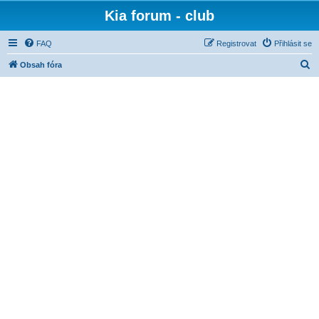
Kia forum - club
FAQ
Registrovat
Přihlásit se
H
Obsah fóra
l
e
d
a
t