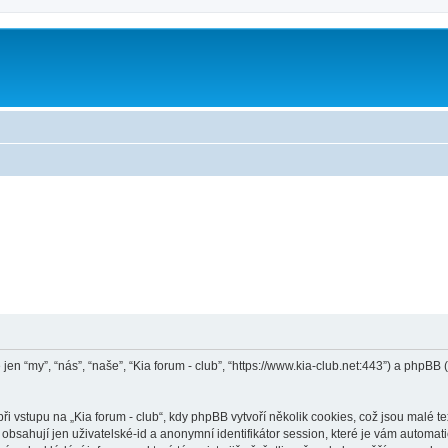
e jen “my”, “nás”, “naše”, “Kia forum - club”, “https://www.kia-club.net:443”) a ph
vstupu na „Kia forum - club“, kdy phpBB vytvoří několik cookies, což jsou malé te
bsahují jen uživatelské-id a anonymní identifikátor session, které je vám automati