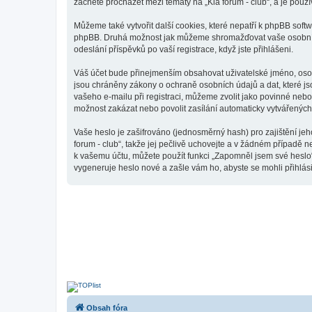
začnete procházet mezi tématy na „Kia forum - club“, a je použí
Můžeme také vytvořit další cookies, které nepatří k phpBB softw
phpBB. Druhá možnost jak můžeme shromažďovat vaše osobní úda
odeslání příspěvků po vaší registrace, když jste přihlášeni.
Váš účet bude přinejmenším obsahovat uživatelské jméno, osobn
jsou chráněny zákony o ochraně osobních údajů a dat, které js
vašeho e-mailu při registraci, můžeme zvolit jako povinné neb
možnost zakázat nebo povolit zasílání automaticky vytvářenýc
Vaše heslo je zašifrováno (jednosměrný hash) pro zajištění jeh
forum - club“, takže jej pečlivě uchovejte a v žádném případě n
k vašemu účtu, můžete použít funkci „Zapomněl jsem své hesl
vygeneruje heslo nové a zašle vám ho, abyste se mohli přihlási
Obsah fóra