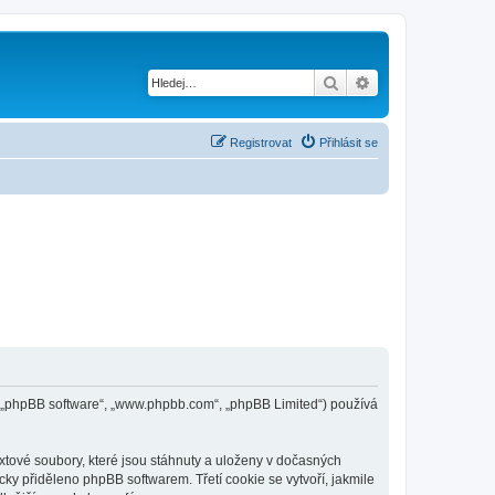
Hledat
Pokročilé hledání
Registrovat
Přihlásit se
pBB („phpBB software“, „www.phpbb.com“, „phpBB Limited“) používá
xtové soubory, které jsou stáhnuty a uloženy v dočasných
cky přiděleno phpBB softwarem. Třetí cookie se vytvoří, jakmile