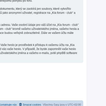
odlnějšímu pohybu po fóru.
dokumentu, který se zaobírá jen soubory, které vytvořilo
ako anonymní uživatel, registrace na „Kia forum - club“ a
adresu. Vaše osobní údaje pro váš účet na „Kia forum - club“
orum - club“ kromě vašeho uživatelského jména, vašeho hesla a
mace budou veřejně zobrazitelné. Dále ve vašem účtu máte
 Vaše heslo je prostředek k přístupu k vašemu účtu na „Kia
 od vás vaše heslo. V případě, že byste zapomněli vaše heslo
uživatelského jména a vašeho e-mailu, poté phpBB software
Kontaktujte nás
Smazat cookies
Všechny časy jsou v
UTC+02:00