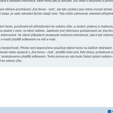
vána k ukládání informace, které téma jste již přečetli, což vede k snažšímu a poh
are během procházení „Kia forum - club“, ale tyto cookies jsou mimo rozsah tohoto 
je, je vaše odeslání těchto údajů nám. Toto může zahrnovat: odeslání příspěvků j
í heslo, používané při přihlašování do vašeho účtu, a osobní, platnou e-mailovou 
ou platné v zemi, ve které sídlíme. Jakékoliv jiné informace požadované od „Kia f
o dobrovolné. Ve všech případech dostanete možnost rozhodnout, zda-li tyto infor
h e-mailů phpBB softwarem na váš e-mail.
o bezpečnosti. Přesto není doporučeno používat stejné heslo na dalších stránkách.
ebude nikdo spojený s „Kia forum - club“, phpBB nebo jiné, třetí strany, požadovat
o“ poskytovanou phpBB softwarem. Tento proces po vás bude žádat zadaní vašeho 
t ke svému účtu.