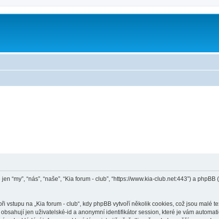
e jen “my”, “nás”, “naše”, “Kia forum - club”, “https://www.kia-club.net:443”) a ph
vstupu na „Kia forum - club“, kdy phpBB vytvoří několik cookies, což jsou malé te
bsahují jen uživatelské-id a anonymní identifikátor session, které je vám automati