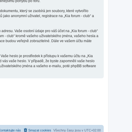
odlnějšímu pohybu po fóru.
dokumentu, který se zaobírá jen soubory, které vytvořilo
ako anonymní uživatel, registrace na „Kia forum - club“ a
adresu. Vaše osobní údaje pro váš účet na „Kia forum - club“
orum - club“ kromě vašeho uživatelského jména, vašeho hesla a
mace budou veřejně zobrazitelné. Dále ve vašem účtu máte
 Vaše heslo je prostředek k přístupu k vašemu účtu na „Kia
 od vás vaše heslo. V případě, že byste zapomněli vaše heslo
uživatelského jména a vašeho e-mailu, poté phpBB software
Kontaktujte nás
Smazat cookies
Všechny časy jsou v
UTC+02:00