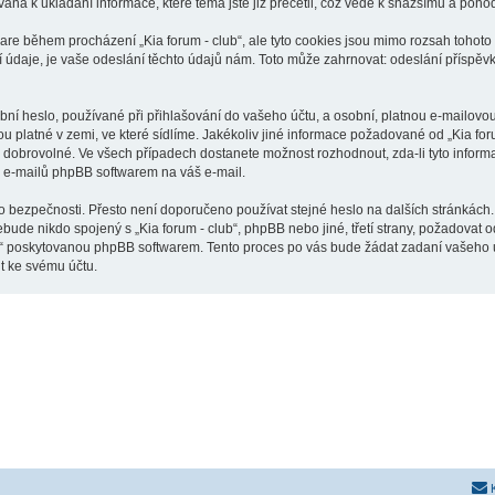
vána k ukládání informace, které téma jste již přečetli, což vede k snažšímu a poh
are během procházení „Kia forum - club“, ale tyto cookies jsou mimo rozsah tohoto 
je, je vaše odeslání těchto údajů nám. Toto může zahrnovat: odeslání příspěvků j
í heslo, používané při přihlašování do vašeho účtu, a osobní, platnou e-mailovou 
ou platné v zemi, ve které sídlíme. Jakékoliv jiné informace požadované od „Kia f
o dobrovolné. Ve všech případech dostanete možnost rozhodnout, zda-li tyto infor
h e-mailů phpBB softwarem na váš e-mail.
o bezpečnosti. Přesto není doporučeno používat stejné heslo na dalších stránkách.
ebude nikdo spojený s „Kia forum - club“, phpBB nebo jiné, třetí strany, požadovat
o“ poskytovanou phpBB softwarem. Tento proces po vás bude žádat zadaní vašeho 
t ke svému účtu.