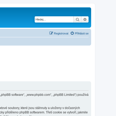
Hledat
Pokročilé hledání
Registrovat
Přihlásit se
pBB („phpBB software“, „www.phpbb.com“, „phpBB Limited“) používá
xtové soubory, které jsou stáhnuty a uloženy v dočasných
cky přiděleno phpBB softwarem. Třetí cookie se vytvoří, jakmile