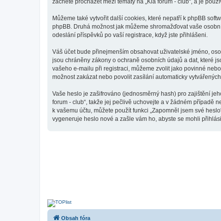
začnete procházet mezi tématy na „Kia forum - club“, a je použí
Můžeme také vytvořit další cookies, které nepatří k phpBB softw
phpBB. Druhá možnost jak můžeme shromažďovat vaše osobní úda
odeslání příspěvků po vaší registrace, když jste přihlášeni.
Váš účet bude přinejmenším obsahovat uživatelské jméno, osobn
jsou chráněny zákony o ochraně osobních údajů a dat, které js
vašeho e-mailu při registraci, můžeme zvolit jako povinné neb
možnost zakázat nebo povolit zasílání automaticky vytvářenýc
Vaše heslo je zašifrováno (jednosměrný hash) pro zajištění jeh
forum - club“, takže jej pečlivě uchovejte a v žádném případě n
k vašemu účtu, můžete použít funkci „Zapomněl jsem své hesl
vygeneruje heslo nové a zašle vám ho, abyste se mohli přihlási
Obsah fóra