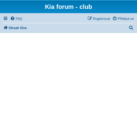
Kia forum - club
FAQ
Registrovat
Přihlásit se
H
Obsah fóra
l
e
d
a
t