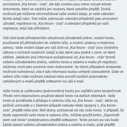
procházení „Kia forum - club“, ale tyto cookies jsou mimo rozsah tohoto
dokumentu, který se zaobírá jen soubory, které vytvořilo phpBB. Druhá
možnost jak můžeme shromažďovat vaše osobní údaje, je vaše odeslání
těchto údajů nám. Toto může zahrnovat: odeslání příspěvků jako anonymní
uživatel, registrace na „Kia forum - club“ a odeslání příspěvků po vaší
registrace, když jste přihlášeni.
Váš účet bude přinejmenším obsahovat uživatelské jméno, osobní heslo,
používané při přihlašování do vašeho účtu, a osobní, platnou e-mailovou
adresu. Vaše osobní údaje pro váš účet na „Kia forum - club“ jsou chráněny
zákony o ochraně osobních údajů a dat, které jsou platné v zemi, ve které
sídlíme. Jakékoliv jiné informace požadované od „Kia forum - club“ kromě
vašeho uživatelského jména, vašeho hesla a vašeho e-mailu při registraci,
můžeme zvolit jako povinné nebo dobrovolné. Ve všech případech dostanete
možnost rozhodnout, zda-li tyto informace budou veřejně zobrazitelné. Dále ve
vašem účtu máte možnost zakázat nebo povolit zasílání automaticky
vytvářených e-mailů phpBB softwarem na váš e-mail.
Vaše heslo je zašifrováno (jednosměrný hash) pro zajištění jeho bezpečnosti.
Přesto není doporučeno používat stejné heslo na dalších stránkách. Vaše
heslo je prostředek k přístupu k vašemu účtu na „Kia forum - club“, takže jej
pečlivě uchovejte a v žádném případě nebude nikdo spojený s „Kia forum -
club“, phpBB nebo jiné, třetí strany, požadovat od vás vaše heslo. V případě, že
byste zapomněli vaše heslo k vašemu účtu, můžete použít funkci „Zapomněl
jsem své heslo“ poskytovanou phpBB softwarem. Tento proces po vás bude
žádat zadaní vašeho uživatelského jména a vašeho e-mailu, poté phpBB