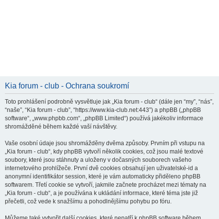
Kia forum - club - Ochrana soukromí
Toto prohlášení podrobně vysvětluje jak „Kia forum - club“ (dále jen “my”, “nás”,
“naše”, “Kia forum - club”, “https://www.kia-club.net:443”) a phpBB („phpBB
software“, „www.phpbb.com“, „phpBB Limited“) používá jakékoliv informace
shromážděné během každé vaší návštěvy.
Vaše osobní údaje jsou shromážděny dvěma způsoby. Prvním při vstupu na
„Kia forum - club“, kdy phpBB vytvoří několik cookies, což jsou malé textové
soubory, které jsou stáhnuty a uloženy v dočasných souborech vašeho
internetového prohlížeče. První dvě cookies obsahují jen uživatelské-id a
anonymní identifikátor session, které je vám automaticky přiděleno phpBB
softwarem. Třetí cookie se vytvoří, jakmile začnete procházet mezi tématy na
„Kia forum - club“, a je používána k ukládání informace, které téma jste již
přečetli, což vede k snažšímu a pohodlnějšímu pohybu po fóru.
Můžeme také vytvořit další cookies, které nepatří k phpBB software během