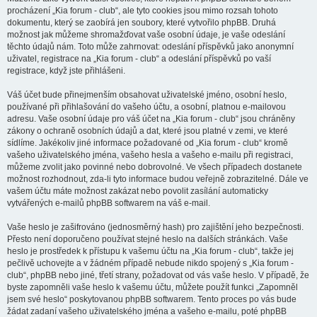
procházení „Kia forum - club“, ale tyto cookies jsou mimo rozsah tohoto
dokumentu, který se zaobírá jen soubory, které vytvořilo phpBB. Druhá
možnost jak můžeme shromažďovat vaše osobní údaje, je vaše odeslání
těchto údajů nám. Toto může zahrnovat: odeslání příspěvků jako anonymní
uživatel, registrace na „Kia forum - club“ a odeslání příspěvků po vaší
registrace, když jste přihlášeni.
Váš účet bude přinejmenším obsahovat uživatelské jméno, osobní heslo,
používané při přihlašování do vašeho účtu, a osobní, platnou e-mailovou
adresu. Vaše osobní údaje pro váš účet na „Kia forum - club“ jsou chráněny
zákony o ochraně osobních údajů a dat, které jsou platné v zemi, ve které
sídlíme. Jakékoliv jiné informace požadované od „Kia forum - club“ kromě
vašeho uživatelského jména, vašeho hesla a vašeho e-mailu při registraci,
můžeme zvolit jako povinné nebo dobrovolné. Ve všech případech dostanete
možnost rozhodnout, zda-li tyto informace budou veřejně zobrazitelné. Dále ve
vašem účtu máte možnost zakázat nebo povolit zasílání automaticky
vytvářených e-mailů phpBB softwarem na váš e-mail.
Vaše heslo je zašifrováno (jednosměrný hash) pro zajištění jeho bezpečnosti.
Přesto není doporučeno používat stejné heslo na dalších stránkách. Vaše
heslo je prostředek k přístupu k vašemu účtu na „Kia forum - club“, takže jej
pečlivě uchovejte a v žádném případě nebude nikdo spojený s „Kia forum -
club“, phpBB nebo jiné, třetí strany, požadovat od vás vaše heslo. V případě, že
byste zapomněli vaše heslo k vašemu účtu, můžete použít funkci „Zapomněl
jsem své heslo“ poskytovanou phpBB softwarem. Tento proces po vás bude
žádat zadaní vašeho uživatelského jména a vašeho e-mailu, poté phpBB