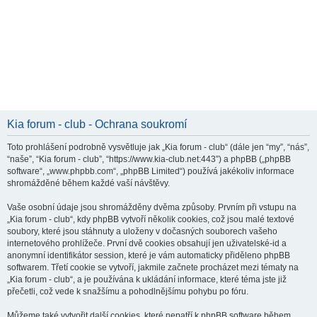
Kia forum - club - Ochrana soukromí
Toto prohlášení podrobně vysvětluje jak „Kia forum - club“ (dále jen “my”, “nás”,
“naše”, “Kia forum - club”, “https://www.kia-club.net:443”) a phpBB („phpBB
software“, „www.phpbb.com“, „phpBB Limited“) používá jakékoliv informace
shromážděné během každé vaší návštěvy.
Vaše osobní údaje jsou shromážděny dvěma způsoby. Prvním při vstupu na
„Kia forum - club“, kdy phpBB vytvoří několik cookies, což jsou malé textové
soubory, které jsou stáhnuty a uloženy v dočasných souborech vašeho
internetového prohlížeče. První dvě cookies obsahují jen uživatelské-id a
anonymní identifikátor session, které je vám automaticky přiděleno phpBB
softwarem. Třetí cookie se vytvoří, jakmile začnete procházet mezi tématy na
„Kia forum - club“, a je používána k ukládání informace, které téma jste již
přečetli, což vede k snažšímu a pohodlnějšímu pohybu po fóru.
Můžeme také vytvořit další cookies, které nepatří k phpBB software během