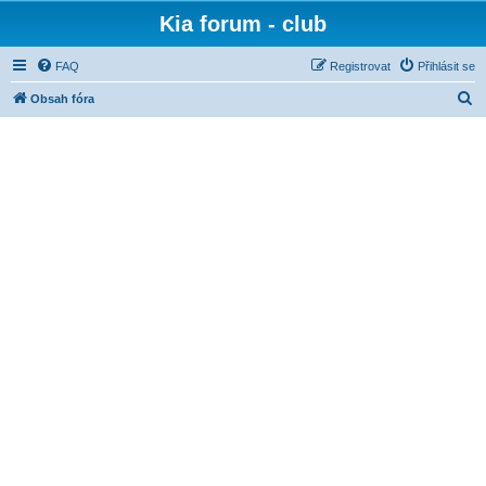
Kia forum - club
FAQ
Registrovat
Přihlásit se
H
Obsah fóra
l
e
d
a
t