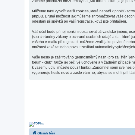
začnete procházet mezi tématy na „Kia forum - club“, a je použí
Můžeme také vytvořit další cookies, které nepatří k phpBB softw
phpBB. Druhá možnost jak můžeme shromažďovat vaše osobní úda
odeslání příspěvků po vaší registrace, když jste přihlášeni.
Váš účet bude přinejmenším obsahovat uživatelské jméno, osobn
jsou chráněny zákony o ochraně osobních údajů a dat, které js
vašeho e-mailu při registraci, můžeme zvolit jako povinné neb
možnost zakázat nebo povolit zasílání automaticky vytvářenýc
Vaše heslo je zašifrováno (jednosměrný hash) pro zajištění jeh
forum - club“, takže jej pečlivě uchovejte a v žádném případě n
k vašemu účtu, můžete použít funkci „Zapomněl jsem své hesl
vygeneruje heslo nové a zašle vám ho, abyste se mohli přihlási
Obsah fóra