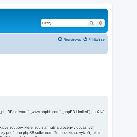
Hledat
Pokročilé hledání
Registrovat
Přihlásit se
pBB („phpBB software“, „www.phpbb.com“, „phpBB Limited“) používá
xtové soubory, které jsou stáhnuty a uloženy v dočasných
cky přiděleno phpBB softwarem. Třetí cookie se vytvoří, jakmile