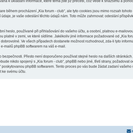
vána k ukládání informace, které téma jste již přečetli, což vede k snažšímu a poh
are během procházení „Kia forum - club“, ale tyto cookies jsou mimo rozsah tohoto 
je, je vaše odeslání těchto údajů nám. Toto může zahrnovat: odeslání příspěvků j
í heslo, používané při přihlašování do vašeho účtu, a osobní, platnou e-mailovou 
ou platné v zemi, ve které sídlíme. Jakékoliv jiné informace požadované od „Kia f
o dobrovolné. Ve všech případech dostanete možnost rozhodnout, zda-li tyto infor
h e-mailů phpBB softwarem na váš e-mail.
o bezpečnosti. Přesto není doporučeno používat stejné heslo na dalších stránkách.
ebude nikdo spojený s „Kia forum - club“, phpBB nebo jiné, třetí strany, požadovat
o“ poskytovanou phpBB softwarem. Tento proces po vás bude žádat zadaní vašeho 
t ke svému účtu.