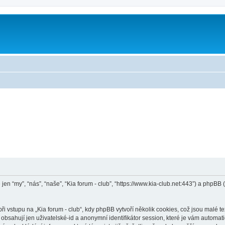
e jen “my”, “nás”, “naše”, “Kia forum - club”, “https://www.kia-club.net:443”) a ph
vstupu na „Kia forum - club“, kdy phpBB vytvoří několik cookies, což jsou malé te
bsahují jen uživatelské-id a anonymní identifikátor session, které je vám automati