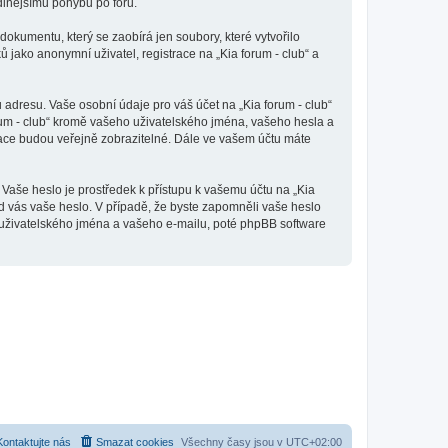
odlnějšímu pohybu po fóru.
dokumentu, který se zaobírá jen soubory, které vytvořilo
ako anonymní uživatel, registrace na „Kia forum - club“ a
adresu. Vaše osobní údaje pro váš účet na „Kia forum - club“
orum - club“ kromě vašeho uživatelského jména, vašeho hesla a
mace budou veřejně zobrazitelné. Dále ve vašem účtu máte
 Vaše heslo je prostředek k přístupu k vašemu účtu na „Kia
 od vás vaše heslo. V případě, že byste zapomněli vaše heslo
uživatelského jména a vašeho e-mailu, poté phpBB software
Kontaktujte nás
Smazat cookies
Všechny časy jsou v
UTC+02:00