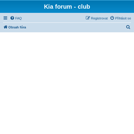
Kia forum - club
FAQ
Registrovat
Přihlásit se
H
Obsah fóra
l
e
d
a
t