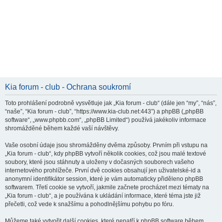
Kia forum - club - Ochrana soukromí
Toto prohlášení podrobně vysvětluje jak „Kia forum - club“ (dále jen “my”, “nás”,
“naše”, “Kia forum - club”, “https://www.kia-club.net:443”) a phpBB („phpBB
software“, „www.phpbb.com“, „phpBB Limited“) používá jakékoliv informace
shromážděné během každé vaší návštěvy.
Vaše osobní údaje jsou shromážděny dvěma způsoby. Prvním při vstupu na
„Kia forum - club“, kdy phpBB vytvoří několik cookies, což jsou malé textové
soubory, které jsou stáhnuty a uloženy v dočasných souborech vašeho
internetového prohlížeče. První dvě cookies obsahují jen uživatelské-id a
anonymní identifikátor session, které je vám automaticky přiděleno phpBB
softwarem. Třetí cookie se vytvoří, jakmile začnete procházet mezi tématy na
„Kia forum - club“, a je používána k ukládání informace, které téma jste již
přečetli, což vede k snažšímu a pohodlnějšímu pohybu po fóru.
Můžeme také vytvořit další cookies, které nepatří k phpBB software během