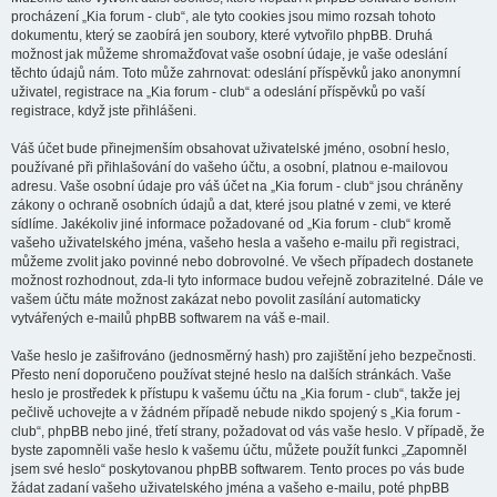
procházení „Kia forum - club“, ale tyto cookies jsou mimo rozsah tohoto
dokumentu, který se zaobírá jen soubory, které vytvořilo phpBB. Druhá
možnost jak můžeme shromažďovat vaše osobní údaje, je vaše odeslání
těchto údajů nám. Toto může zahrnovat: odeslání příspěvků jako anonymní
uživatel, registrace na „Kia forum - club“ a odeslání příspěvků po vaší
registrace, když jste přihlášeni.
Váš účet bude přinejmenším obsahovat uživatelské jméno, osobní heslo,
používané při přihlašování do vašeho účtu, a osobní, platnou e-mailovou
adresu. Vaše osobní údaje pro váš účet na „Kia forum - club“ jsou chráněny
zákony o ochraně osobních údajů a dat, které jsou platné v zemi, ve které
sídlíme. Jakékoliv jiné informace požadované od „Kia forum - club“ kromě
vašeho uživatelského jména, vašeho hesla a vašeho e-mailu při registraci,
můžeme zvolit jako povinné nebo dobrovolné. Ve všech případech dostanete
možnost rozhodnout, zda-li tyto informace budou veřejně zobrazitelné. Dále ve
vašem účtu máte možnost zakázat nebo povolit zasílání automaticky
vytvářených e-mailů phpBB softwarem na váš e-mail.
Vaše heslo je zašifrováno (jednosměrný hash) pro zajištění jeho bezpečnosti.
Přesto není doporučeno používat stejné heslo na dalších stránkách. Vaše
heslo je prostředek k přístupu k vašemu účtu na „Kia forum - club“, takže jej
pečlivě uchovejte a v žádném případě nebude nikdo spojený s „Kia forum -
club“, phpBB nebo jiné, třetí strany, požadovat od vás vaše heslo. V případě, že
byste zapomněli vaše heslo k vašemu účtu, můžete použít funkci „Zapomněl
jsem své heslo“ poskytovanou phpBB softwarem. Tento proces po vás bude
žádat zadaní vašeho uživatelského jména a vašeho e-mailu, poté phpBB