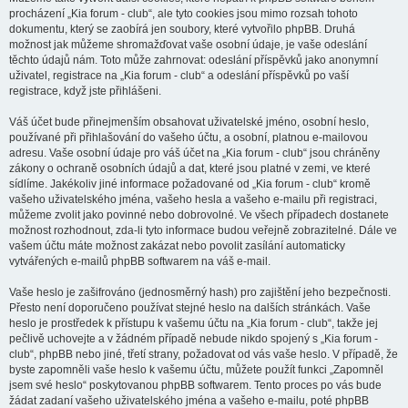
procházení „Kia forum - club“, ale tyto cookies jsou mimo rozsah tohoto
dokumentu, který se zaobírá jen soubory, které vytvořilo phpBB. Druhá
možnost jak můžeme shromažďovat vaše osobní údaje, je vaše odeslání
těchto údajů nám. Toto může zahrnovat: odeslání příspěvků jako anonymní
uživatel, registrace na „Kia forum - club“ a odeslání příspěvků po vaší
registrace, když jste přihlášeni.
Váš účet bude přinejmenším obsahovat uživatelské jméno, osobní heslo,
používané při přihlašování do vašeho účtu, a osobní, platnou e-mailovou
adresu. Vaše osobní údaje pro váš účet na „Kia forum - club“ jsou chráněny
zákony o ochraně osobních údajů a dat, které jsou platné v zemi, ve které
sídlíme. Jakékoliv jiné informace požadované od „Kia forum - club“ kromě
vašeho uživatelského jména, vašeho hesla a vašeho e-mailu při registraci,
můžeme zvolit jako povinné nebo dobrovolné. Ve všech případech dostanete
možnost rozhodnout, zda-li tyto informace budou veřejně zobrazitelné. Dále ve
vašem účtu máte možnost zakázat nebo povolit zasílání automaticky
vytvářených e-mailů phpBB softwarem na váš e-mail.
Vaše heslo je zašifrováno (jednosměrný hash) pro zajištění jeho bezpečnosti.
Přesto není doporučeno používat stejné heslo na dalších stránkách. Vaše
heslo je prostředek k přístupu k vašemu účtu na „Kia forum - club“, takže jej
pečlivě uchovejte a v žádném případě nebude nikdo spojený s „Kia forum -
club“, phpBB nebo jiné, třetí strany, požadovat od vás vaše heslo. V případě, že
byste zapomněli vaše heslo k vašemu účtu, můžete použít funkci „Zapomněl
jsem své heslo“ poskytovanou phpBB softwarem. Tento proces po vás bude
žádat zadaní vašeho uživatelského jména a vašeho e-mailu, poté phpBB