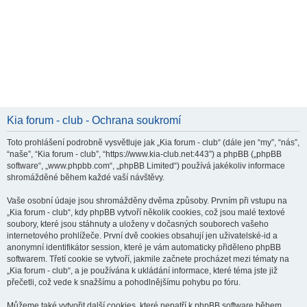
Kia forum - club - Ochrana soukromí
Toto prohlášení podrobně vysvětluje jak „Kia forum - club“ (dále jen “my”, “nás”,
“naše”, “Kia forum - club”, “https://www.kia-club.net:443”) a phpBB („phpBB
software“, „www.phpbb.com“, „phpBB Limited“) používá jakékoliv informace
shromážděné během každé vaší návštěvy.
Vaše osobní údaje jsou shromážděny dvěma způsoby. Prvním při vstupu na
„Kia forum - club“, kdy phpBB vytvoří několik cookies, což jsou malé textové
soubory, které jsou stáhnuty a uloženy v dočasných souborech vašeho
internetového prohlížeče. První dvě cookies obsahují jen uživatelské-id a
anonymní identifikátor session, které je vám automaticky přiděleno phpBB
softwarem. Třetí cookie se vytvoří, jakmile začnete procházet mezi tématy na
„Kia forum - club“, a je používána k ukládání informace, které téma jste již
přečetli, což vede k snažšímu a pohodlnějšímu pohybu po fóru.
Můžeme také vytvořit další cookies, které nepatří k phpBB software během