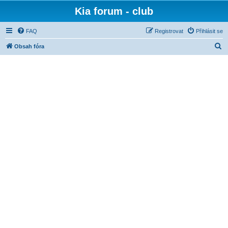
Kia forum - club
FAQ
Registrovat
Přihlásit se
H
Obsah fóra
l
e
d
a
t