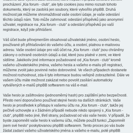
procházení „Kia forum - club“, ale tyto cookies jsou mimo rozsah tohoto
dokumentu, který se zaobírá jen soubory, které vytvořilo phpBB. Druhá
možnost jak můžeme shromažďovat vaše osobní údaje, je vaše odeslání
těchto údajů nám. Toto může zahrnovat: odeslání příspěvků jako anonymní
uživatel, registrace na „Kia forum - club“ a odeslání příspěvků po vaší
registrace, když jste přihlášeni.
Váš účet bude přinejmenším obsahovat uživatelské jméno, osobní heslo,
používané při přihlašování do vašeho účtu, a osobní, platnou e-mailovou
adresu. Vaše osobní údaje pro váš účet na „Kia forum - club“ jsou chráněny
zákony o ochraně osobních údajů a dat, které jsou platné v zemi, ve které
sídlíme. Jakékoliv jiné informace požadované od „Kia forum - club“ kromě
vašeho uživatelského jména, vašeho hesla a vašeho e-mailu při registraci,
můžeme zvolit jako povinné nebo dobrovolné. Ve všech případech dostanete
možnost rozhodnout, zda-li tyto informace budou veřejně zobrazitelné. Dále ve
vašem účtu máte možnost zakázat nebo povolit zasílání automaticky
vytvářených e-mailů phpBB softwarem na váš e-mail.
Vaše heslo je zašifrováno (jednosměrný hash) pro zajištění jeho bezpečnosti.
Přesto není doporučeno používat stejné heslo na dalších stránkách. Vaše
heslo je prostředek k přístupu k vašemu účtu na „Kia forum - club“, takže jej
pečlivě uchovejte a v žádném případě nebude nikdo spojený s „Kia forum -
club“, phpBB nebo jiné, třetí strany, požadovat od vás vaše heslo. V případě, že
byste zapomněli vaše heslo k vašemu účtu, můžete použít funkci „Zapomněl
jsem své heslo“ poskytovanou phpBB softwarem. Tento proces po vás bude
žádat zadaní vašeho uživatelského jména a vašeho e-mailu, poté phpBB