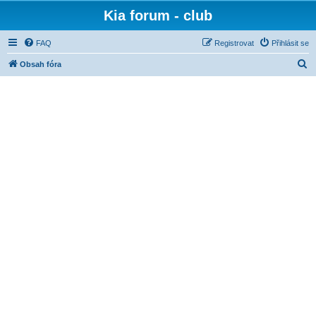
Kia forum - club
FAQ
Registrovat
Přihlásit se
H
Obsah fóra
l
e
d
a
t