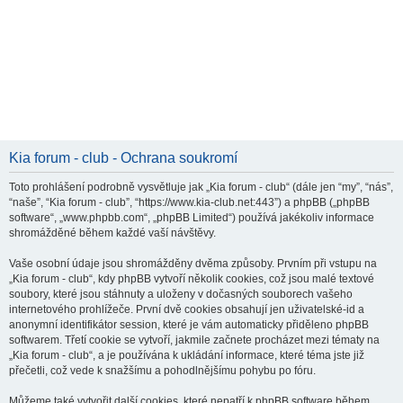
Kia forum - club - Ochrana soukromí
Toto prohlášení podrobně vysvětluje jak „Kia forum - club“ (dále jen “my”, “nás”,
“naše”, “Kia forum - club”, “https://www.kia-club.net:443”) a phpBB („phpBB
software“, „www.phpbb.com“, „phpBB Limited“) používá jakékoliv informace
shromážděné během každé vaší návštěvy.
Vaše osobní údaje jsou shromážděny dvěma způsoby. Prvním při vstupu na
„Kia forum - club“, kdy phpBB vytvoří několik cookies, což jsou malé textové
soubory, které jsou stáhnuty a uloženy v dočasných souborech vašeho
internetového prohlížeče. První dvě cookies obsahují jen uživatelské-id a
anonymní identifikátor session, které je vám automaticky přiděleno phpBB
softwarem. Třetí cookie se vytvoří, jakmile začnete procházet mezi tématy na
„Kia forum - club“, a je používána k ukládání informace, které téma jste již
přečetli, což vede k snažšímu a pohodlnějšímu pohybu po fóru.
Můžeme také vytvořit další cookies, které nepatří k phpBB software během