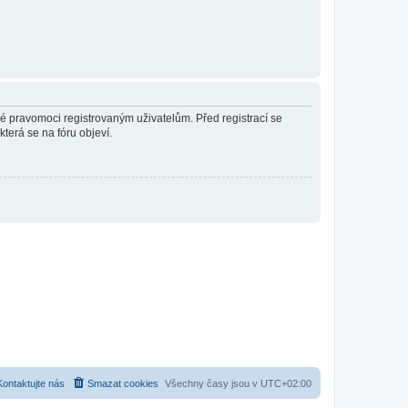
né pravomoci registrovaným uživatelům. Před registrací se
která se na fóru objeví.
Kontaktujte nás
Smazat cookies
Všechny časy jsou v
UTC+02:00