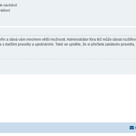
ždé návštěvě
hlášení
 vteřin a dává vám mnohem větší možnosti. Administrátor fóra též může dávat rozšíře
 s dalšími pravidly a ujednáními. Také se ujistěte, že si přečtete jakákoliv pravidla, 