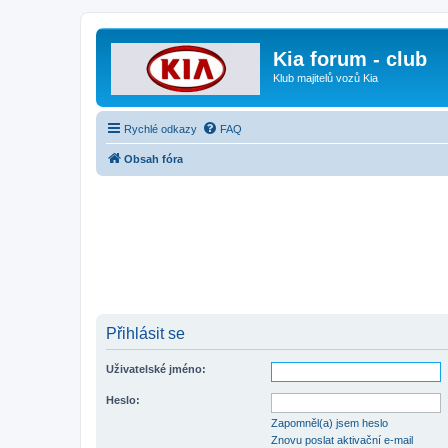
Kia forum - club
Klub majitelů vozů Kia
Rychlé odkazy
FAQ
Obsah fóra
Přihlásit se
Uživatelské jméno:
Heslo:
Zapomněl(a) jsem heslo
Znovu poslat aktivační e-mail