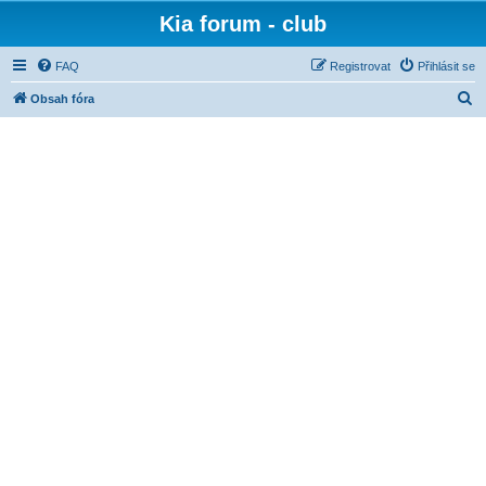
Kia forum - club
FAQ
Registrovat
Přihlásit se
H
Obsah fóra
l
e
d
a
t