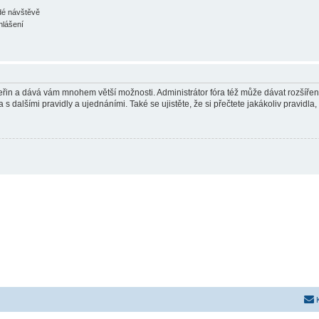
ždé návštěvě
hlášení
 vteřin a dává vám mnohem větší možnosti. Administrátor fóra též může dávat rozšíře
 s dalšími pravidly a ujednáními. Také se ujistěte, že si přečtete jakákoliv pravidla, 