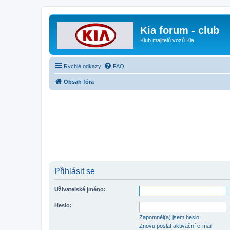
Kia forum - club
Klub majitelů vozů Kia
Rychlé odkazy
FAQ
Obsah fóra
Přihlásit se
Uživatelské jméno:
Heslo:
Zapomněl(a) jsem heslo
Znovu poslat aktivační e-mail