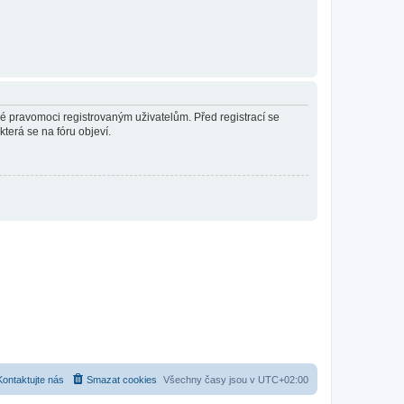
né pravomoci registrovaným uživatelům. Před registrací se
která se na fóru objeví.
Kontaktujte nás
Smazat cookies
Všechny časy jsou v
UTC+02:00