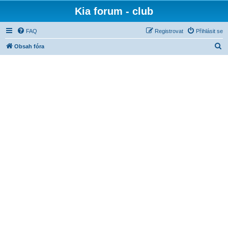
Kia forum - club
FAQ
Registrovat
Přihlásit se
H
Obsah fóra
l
e
d
a
t