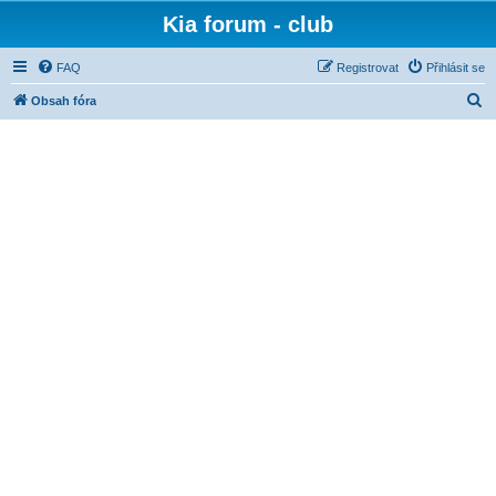
Kia forum - club
FAQ
Registrovat
Přihlásit se
H
Obsah fóra
l
e
d
a
t