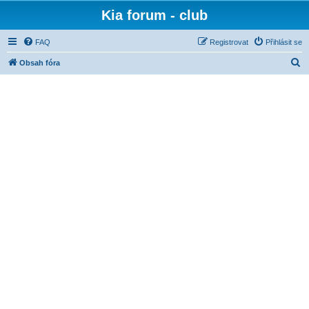
Kia forum - club
FAQ
Registrovat
Přihlásit se
H
Obsah fóra
l
e
d
a
t