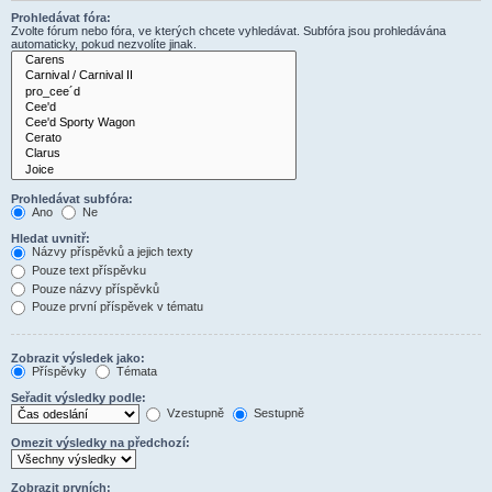
Prohledávat fóra:
Zvolte fórum nebo fóra, ve kterých chcete vyhledávat. Subfóra jsou prohledávána
automaticky, pokud nezvolíte jinak.
Prohledávat subfóra:
Ano
Ne
Hledat uvnitř:
Názvy příspěvků a jejich texty
Pouze text příspěvku
Pouze názvy příspěvků
Pouze první příspěvek v tématu
Zobrazit výsledek jako:
Příspěvky
Témata
Seřadit výsledky podle:
Vzestupně
Sestupně
Omezit výsledky na předchozí:
Zobrazit prvních: