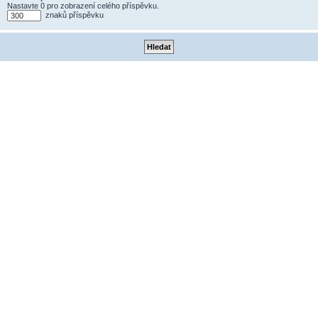
Nastavte 0 pro zobrazení celého příspěvku.
znaků příspěvku