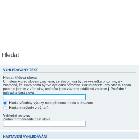
Hledat
VYHLEDÁVANÝ TEXT
Hledat klíčová slova:
Umístění
+
před slovem znamená, že slovo musí být ve výsledku přítomno, a
-
znamená, že slovo nemá být ve výsledku přítomno. Pokud chcete, aby stačila shoda
pouze s jedním z více slov, umístěte je do závorek oddělené znakem
|
. Použitím *
nahradíte část slova
Hledat všechny výrazy nebo přesnou shodu s dotazem
Hledat kterýkoliv z výrazů
Vyhledat autora:
Zadáním * nahradíte část slova
NASTAVENÍ VYHLEDÁVÁNÍ