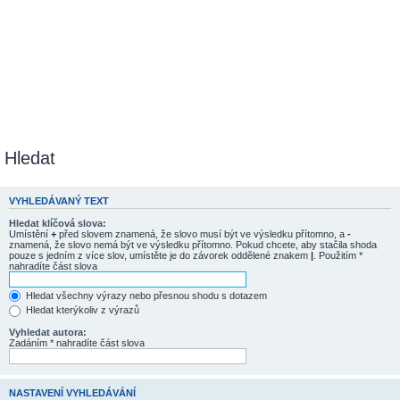
Hledat
VYHLEDÁVANÝ TEXT
Hledat klíčová slova:
Umístění
+
před slovem znamená, že slovo musí být ve výsledku přítomno, a
-
znamená, že slovo nemá být ve výsledku přítomno. Pokud chcete, aby stačila shoda
pouze s jedním z více slov, umístěte je do závorek oddělené znakem
|
. Použitím *
nahradíte část slova
Hledat všechny výrazy nebo přesnou shodu s dotazem
Hledat kterýkoliv z výrazů
Vyhledat autora:
Zadáním * nahradíte část slova
NASTAVENÍ VYHLEDÁVÁNÍ