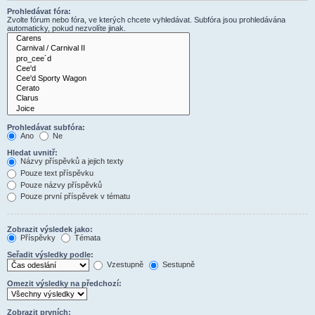
Prohledávat fóra:
Zvolte fórum nebo fóra, ve kterých chcete vyhledávat. Subfóra jsou prohledávána
automaticky, pokud nezvolíte jinak.
Prohledávat subfóra:
Ano
Ne
Hledat uvnitř:
Názvy příspěvků a jejich texty
Pouze text příspěvku
Pouze názvy příspěvků
Pouze první příspěvek v tématu
Zobrazit výsledek jako:
Příspěvky
Témata
Seřadit výsledky podle:
Vzestupně
Sestupně
Omezit výsledky na předchozí:
Zobrazit prvních: