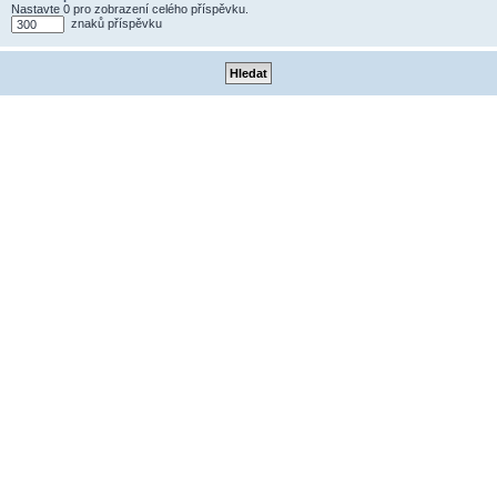
Nastavte 0 pro zobrazení celého příspěvku.
znaků příspěvku