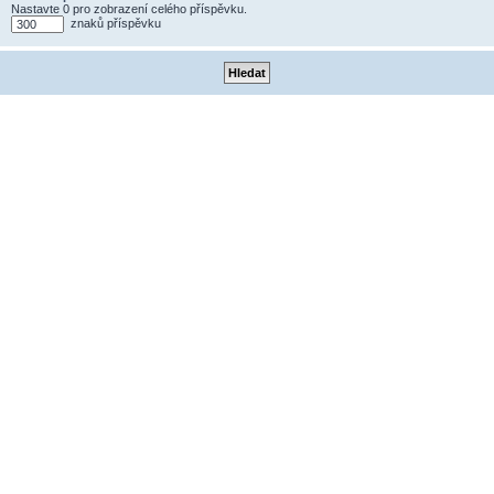
Nastavte 0 pro zobrazení celého příspěvku.
znaků příspěvku