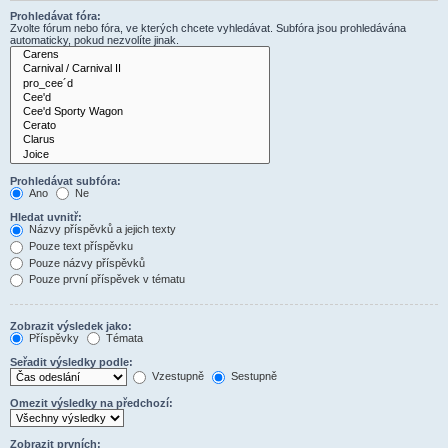
Prohledávat fóra:
Zvolte fórum nebo fóra, ve kterých chcete vyhledávat. Subfóra jsou prohledávána
automaticky, pokud nezvolíte jinak.
Prohledávat subfóra:
Ano
Ne
Hledat uvnitř:
Názvy příspěvků a jejich texty
Pouze text příspěvku
Pouze názvy příspěvků
Pouze první příspěvek v tématu
Zobrazit výsledek jako:
Příspěvky
Témata
Seřadit výsledky podle:
Vzestupně
Sestupně
Omezit výsledky na předchozí:
Zobrazit prvních: