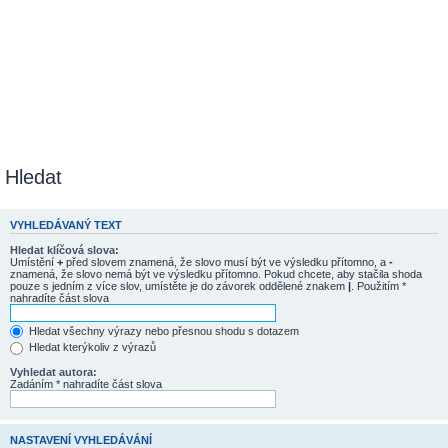
Hledat
VYHLEDÁVANÝ TEXT
Hledat klíčová slova:
Umístění
+
před slovem znamená, že slovo musí být ve výsledku přítomno, a
-
znamená, že slovo nemá být ve výsledku přítomno. Pokud chcete, aby stačila shoda
pouze s jedním z více slov, umístěte je do závorek oddělené znakem
|
. Použitím *
nahradíte část slova
Hledat všechny výrazy nebo přesnou shodu s dotazem
Hledat kterýkoliv z výrazů
Vyhledat autora:
Zadáním * nahradíte část slova
NASTAVENÍ VYHLEDÁVÁNÍ