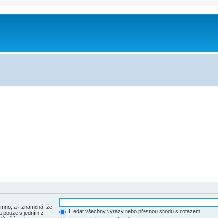
tomno, a
-
znamená, že
Hledat všechny výrazy nebo přesnou shodu s dotazem
a pouze s jedním z