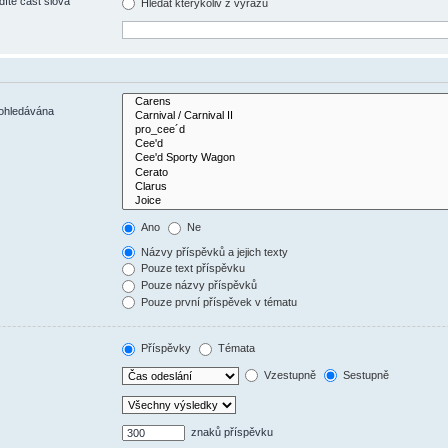
díte část slova
Hledat kterýkoliv z výrazů
rohledávána
Ano
Ne
Názvy příspěvků a jejich texty
Pouze text příspěvku
Pouze názvy příspěvků
Pouze první příspěvek v tématu
Příspěvky
Témata
Vzestupně
Sestupně
znaků příspěvku