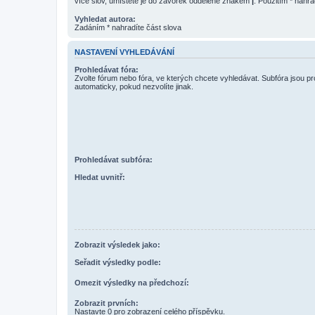
více slov, umístěte je do závorek oddělené znakem
|
. Použitím * nahra
Vyhledat autora:
Zadáním * nahradíte část slova
NASTAVENÍ VYHLEDÁVÁNÍ
Prohledávat fóra:
Zvolte fórum nebo fóra, ve kterých chcete vyhledávat. Subfóra jsou p
automaticky, pokud nezvolíte jinak.
Prohledávat subfóra:
Hledat uvnitř:
Zobrazit výsledek jako:
Seřadit výsledky podle:
Omezit výsledky na předchozí:
Zobrazit prvních:
Nastavte 0 pro zobrazení celého příspěvku.