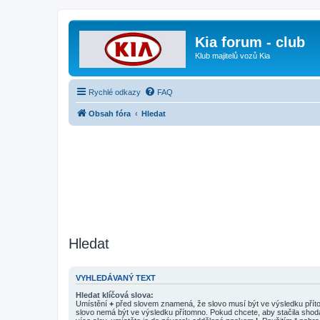
Kia forum - club
Klub majitelů vozů Kia
Rychlé odkazy
FAQ
Obsah fóra
Hledat
Hledat
VYHLEDÁVANÝ TEXT
Hledat klíčová slova:
Umístění
+
před slovem znamená, že slovo musí být ve výsledku pří
slovo nemá být ve výsledku přítomno. Pokud chcete, aby stačila shod