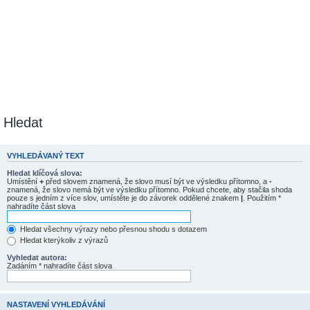
Hledat
VYHLEDÁVANÝ TEXT
Hledat klíčová slova:
Umístění
+
před slovem znamená, že slovo musí být ve výsledku přítomno, a
-
znamená, že slovo nemá být ve výsledku přítomno. Pokud chcete, aby stačila shoda
pouze s jedním z více slov, umístěte je do závorek oddělené znakem
|
. Použitím *
nahradíte část slova
Hledat všechny výrazy nebo přesnou shodu s dotazem
Hledat kterýkoliv z výrazů
Vyhledat autora:
Zadáním * nahradíte část slova
NASTAVENÍ VYHLEDÁVÁNÍ