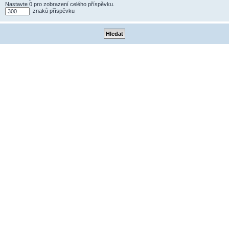
Nastavte 0 pro zobrazení celého příspěvku.
znaků příspěvku