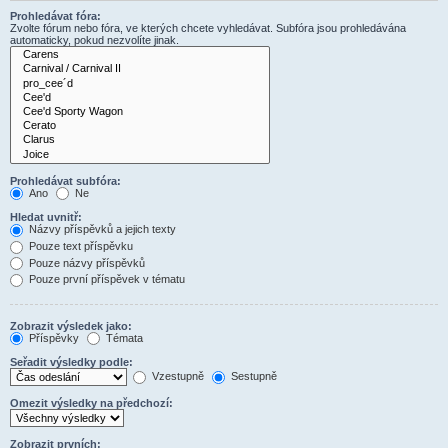
Prohledávat fóra:
Zvolte fórum nebo fóra, ve kterých chcete vyhledávat. Subfóra jsou prohledávána
automaticky, pokud nezvolíte jinak.
Prohledávat subfóra:
Ano
Ne
Hledat uvnitř:
Názvy příspěvků a jejich texty
Pouze text příspěvku
Pouze názvy příspěvků
Pouze první příspěvek v tématu
Zobrazit výsledek jako:
Příspěvky
Témata
Seřadit výsledky podle:
Vzestupně
Sestupně
Omezit výsledky na předchozí:
Zobrazit prvních: