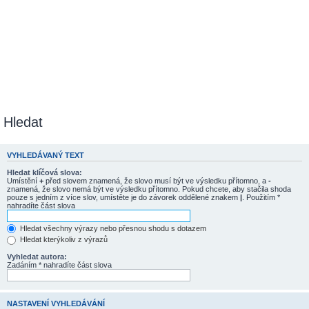
Hledat
VYHLEDÁVANÝ TEXT
Hledat klíčová slova:
Umístění
+
před slovem znamená, že slovo musí být ve výsledku přítomno, a
-
znamená, že slovo nemá být ve výsledku přítomno. Pokud chcete, aby stačila shoda
pouze s jedním z více slov, umístěte je do závorek oddělené znakem
|
. Použitím *
nahradíte část slova
Hledat všechny výrazy nebo přesnou shodu s dotazem
Hledat kterýkoliv z výrazů
Vyhledat autora:
Zadáním * nahradíte část slova
NASTAVENÍ VYHLEDÁVÁNÍ