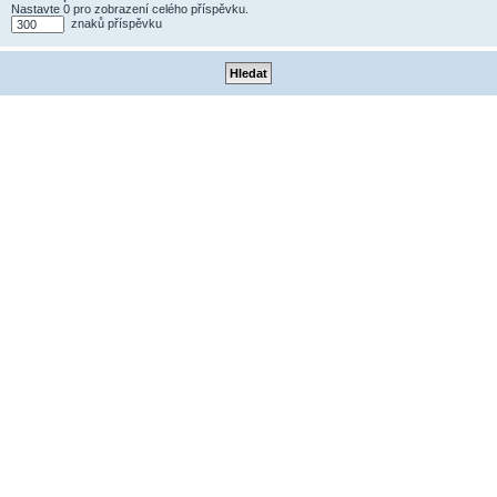
Nastavte 0 pro zobrazení celého příspěvku.
znaků příspěvku