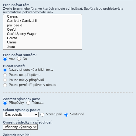
Prohledávat fóra:
Zvolte fórum nebo fóra, ve kterých chcete vyhledávat. Subfóra jsou prohledávána
automaticky, pokud nezvolíte jinak.
Prohledávat subfóra:
Ano
Ne
Hledat uvnitř:
Názvy příspěvků a jejich texty
Pouze text příspěvku
Pouze názvy příspěvků
Pouze první příspěvek v tématu
Zobrazit výsledek jako:
Příspěvky
Témata
Seřadit výsledky podle:
Vzestupně
Sestupně
Omezit výsledky na předchozí:
Zobrazit prvních: