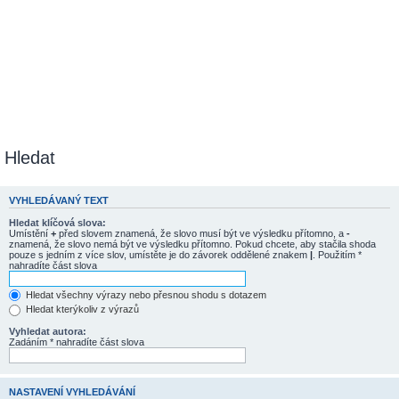
Hledat
VYHLEDÁVANÝ TEXT
Hledat klíčová slova:
Umístění
+
před slovem znamená, že slovo musí být ve výsledku přítomno, a
-
znamená, že slovo nemá být ve výsledku přítomno. Pokud chcete, aby stačila shoda
pouze s jedním z více slov, umístěte je do závorek oddělené znakem
|
. Použitím *
nahradíte část slova
Hledat všechny výrazy nebo přesnou shodu s dotazem
Hledat kterýkoliv z výrazů
Vyhledat autora:
Zadáním * nahradíte část slova
NASTAVENÍ VYHLEDÁVÁNÍ