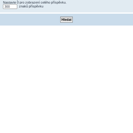
Nastavte 0 pro zobrazení celého příspěvku.
znaků příspěvku