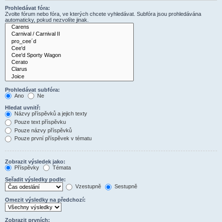
Prohledávat fóra:
Zvolte fórum nebo fóra, ve kterých chcete vyhledávat. Subfóra jsou prohledávána
automaticky, pokud nezvolíte jinak.
Prohledávat subfóra:
Ano
Ne
Hledat uvnitř:
Názvy příspěvků a jejich texty
Pouze text příspěvku
Pouze názvy příspěvků
Pouze první příspěvek v tématu
Zobrazit výsledek jako:
Příspěvky
Témata
Seřadit výsledky podle:
Vzestupně
Sestupně
Omezit výsledky na předchozí:
Zobrazit prvních: