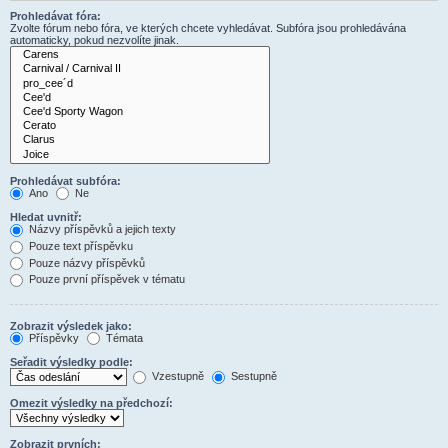
Prohledávat fóra:
Zvolte fórum nebo fóra, ve kterých chcete vyhledávat. Subfóra jsou prohledávána
automaticky, pokud nezvolíte jinak.
Prohledávat subfóra:
Ano
Ne
Hledat uvnitř:
Názvy příspěvků a jejich texty
Pouze text příspěvku
Pouze názvy příspěvků
Pouze první příspěvek v tématu
Zobrazit výsledek jako:
Příspěvky
Témata
Seřadit výsledky podle:
Vzestupně
Sestupně
Omezit výsledky na předchozí:
Zobrazit prvních: