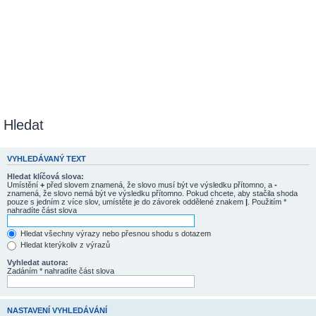
Hledat
VYHLEDÁVANÝ TEXT
Hledat klíčová slova:
Umístění
+
před slovem znamená, že slovo musí být ve výsledku přítomno, a
-
znamená, že slovo nemá být ve výsledku přítomno. Pokud chcete, aby stačila shoda
pouze s jedním z více slov, umístěte je do závorek oddělené znakem
|
. Použitím *
nahradíte část slova
Hledat všechny výrazy nebo přesnou shodu s dotazem
Hledat kterýkoliv z výrazů
Vyhledat autora:
Zadáním * nahradíte část slova
NASTAVENÍ VYHLEDÁVÁNÍ