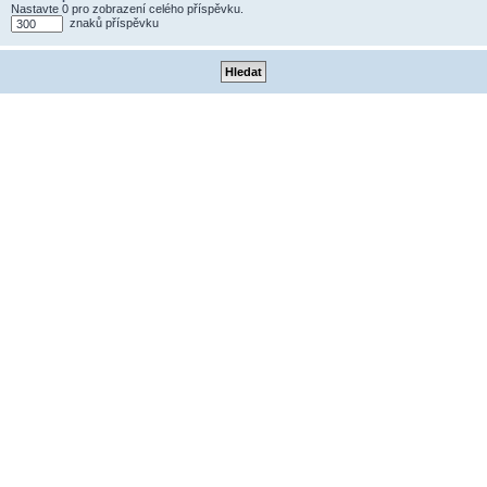
Nastavte 0 pro zobrazení celého příspěvku.
znaků příspěvku