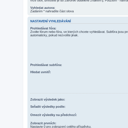
více slov, umístěte je do závorek oddělené znakem
|
. Použitím * nahra
Vyhledat autora:
Zadáním * nahradíte část slova
NASTAVENÍ VYHLEDÁVÁNÍ
Prohledávat fóra:
Zvolte fórum nebo fóra, ve kterých chcete vyhledávat. Subfóra jsou p
automaticky, pokud nezvolíte jinak.
Prohledávat subfóra:
Hledat uvnitř:
Zobrazit výsledek jako:
Seřadit výsledky podle:
Omezit výsledky na předchozí:
Zobrazit prvních:
Nastavte 0 pro zobrazení celého příspěvku.