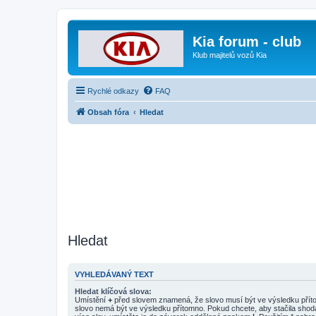
Kia forum - club
Klub majitelů vozů Kia
Rychlé odkazy
FAQ
Obsah fóra
Hledat
Hledat
VYHLEDÁVANÝ TEXT
Hledat klíčová slova:
Umístění
+
před slovem znamená, že slovo musí být ve výsledku pří
slovo nemá být ve výsledku přítomno. Pokud chcete, aby stačila shod