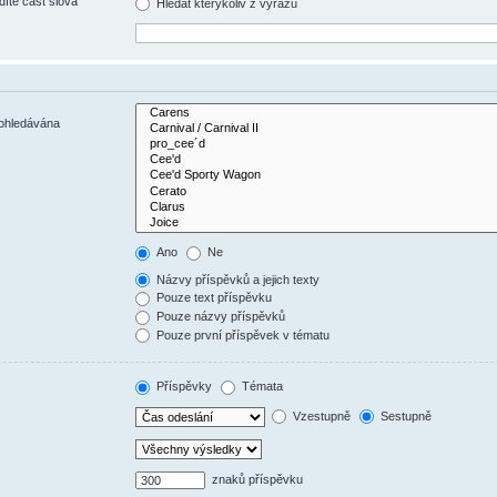
díte část slova
Hledat kterýkoliv z výrazů
rohledávána
Ano
Ne
Názvy příspěvků a jejich texty
Pouze text příspěvku
Pouze názvy příspěvků
Pouze první příspěvek v tématu
Příspěvky
Témata
Vzestupně
Sestupně
znaků příspěvku