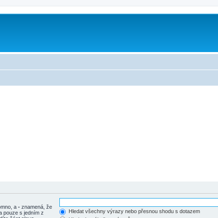
tomno, a
-
znamená, že
Hledat všechny výrazy nebo přesnou shodu s dotazem
a pouze s jedním z