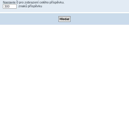
Nastavte 0 pro zobrazení celého příspěvku.
znaků příspěvku