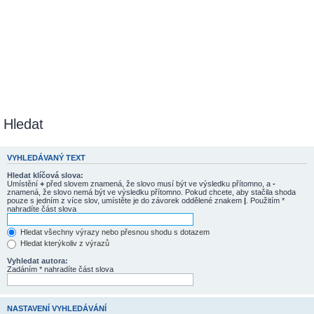
Hledat
VYHLEDÁVANÝ TEXT
Hledat klíčová slova:
Umístění
+
před slovem znamená, že slovo musí být ve výsledku přítomno, a
-
znamená, že slovo nemá být ve výsledku přítomno. Pokud chcete, aby stačila shoda
pouze s jedním z více slov, umístěte je do závorek oddělené znakem
|
. Použitím *
nahradíte část slova
Hledat všechny výrazy nebo přesnou shodu s dotazem
Hledat kterýkoliv z výrazů
Vyhledat autora:
Zadáním * nahradíte část slova
NASTAVENÍ VYHLEDÁVÁNÍ