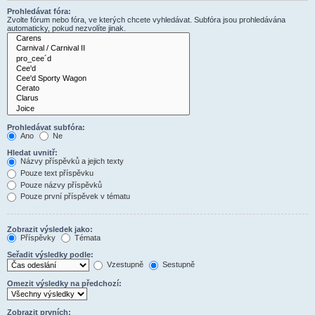
Prohledávat fóra:
Zvolte fórum nebo fóra, ve kterých chcete vyhledávat. Subfóra jsou prohledávána
automaticky, pokud nezvolíte jinak.
Prohledávat subfóra:
Ano
Ne
Hledat uvnitř:
Názvy příspěvků a jejich texty
Pouze text příspěvku
Pouze názvy příspěvků
Pouze první příspěvek v tématu
Zobrazit výsledek jako:
Příspěvky
Témata
Seřadit výsledky podle:
Vzestupně
Sestupně
Omezit výsledky na předchozí:
Zobrazit prvních: