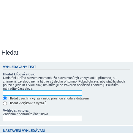
Hledat
VYHLEDÁVANÝ TEXT
Hledat klíčová slova:
Umístění
+
před slovem znamená, že slovo musí být ve výsledku přítomno, a
-
znamená, že slovo nemá být ve výsledku přítomno. Pokud chcete, aby stačila shoda
pouze s jedním z více slov, umístěte je do závorek oddělené znakem
|
. Použitím *
nahradíte část slova
Hledat všechny výrazy nebo přesnou shodu s dotazem
Hledat kterýkoliv z výrazů
Vyhledat autora:
Zadáním * nahradíte část slova
NASTAVENÍ VYHLEDÁVÁNÍ