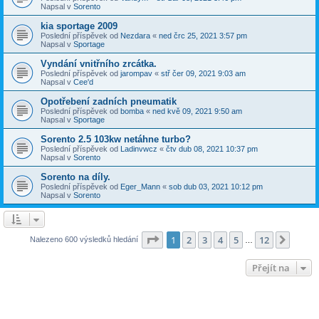
Napsal v
Sorento
kia sportage 2009
Poslední příspěvek od
Nezdara
«
ned črc 25, 2021 3:57 pm
Napsal v
Sportage
Vyndání vnitřního zrcátka.
Poslední příspěvek od
jarompav
«
stř čer 09, 2021 9:03 am
Napsal v
Cee'd
Opotřebení zadních pneumatik
Poslední příspěvek od
bomba
«
ned kvě 09, 2021 9:50 am
Napsal v
Sportage
Sorento 2.5 103kw netáhne turbo?
Poslední příspěvek od
Ladinvwcz
«
čtv dub 08, 2021 10:37 pm
Napsal v
Sorento
Sorento na díly.
Poslední příspěvek od
Eger_Mann
«
sob dub 03, 2021 10:12 pm
Napsal v
Sorento
Stránka
1
z
12
1
2
3
4
5
12
Další
Nalezeno 600 výsledků hledání
…
Přejít na