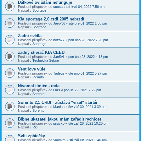
Dálkové ovládání nefunguje
Poslední příspěvek od
steeta
«
stř kvě 04, 2022 7:56 pm
Napsal v
Sportage
Kia sportage 2,0 crdi 2005 nebrzdí
Poslední příspěvek od
Jaro-36
«
úte bře 01, 2022 1:58 pm
Napsal v
Sportage
Zadní světla
Poslední příspěvek od
boza77
«
pon úno 28, 2022 7:26 pm
Napsal v
Sportage
zadný stierač KIA CEED
Poslední příspěvek od
JanSvit
«
pon úno 28, 2022 4:18 pm
Napsal v
Technická Sekce
Ventilové vůle
Poslední příspěvek od
Tadeus
«
úte úno 01, 2022 5:27 pm
Napsal v
Picanto
Nivomat tlmiče - rada
Poslední příspěvek od
Lars
«
pon lis 22, 2021 7:22 pm
Napsal v
Sorento
Sorento 2,5 CRDI - zůstává "viset" startér
Poslední příspěvek od
Martian
«
čtv zář 30, 2021 3:39 pm
Napsal v
Sorento
Blbne ukazatel jakou mám zařadit rychlost
Poslední příspěvek od
prsicko
«
úte zář 28, 2021 10:20 pm
Napsal v
Rio
Svítí zpátečky
Poslední příspěvek od
Vandym
«
stř zář 08, 2021 3:46 pm