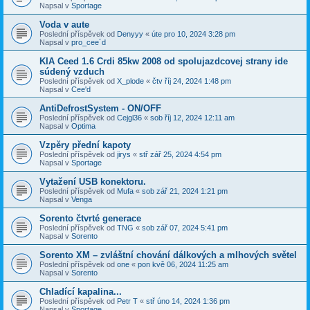
Napsal v
Sportage
Voda v aute
Poslední příspěvek od
Denyyy
«
úte pro 10, 2024 3:28 pm
Napsal v
pro_cee´d
KIA Ceed 1.6 Crdi 85kw 2008 od spolujazdcovej strany ide
súdený vzduch
Poslední příspěvek od
X_plode
«
čtv říj 24, 2024 1:48 pm
Napsal v
Cee'd
AntiDefrostSystem - ON/OFF
Poslední příspěvek od
Cejgl36
«
sob říj 12, 2024 12:11 am
Napsal v
Optima
Vzpěry přední kapoty
Poslední příspěvek od
jirys
«
stř zář 25, 2024 4:54 pm
Napsal v
Sportage
Vytažení USB konektoru.
Poslední příspěvek od
Mufa
«
sob zář 21, 2024 1:21 pm
Napsal v
Venga
Sorento čtvrté generace
Poslední příspěvek od
TNG
«
sob zář 07, 2024 5:41 pm
Napsal v
Sorento
Sorento XM – zvláštní chování dálkových a mlhových světel
Poslední příspěvek od
one
«
pon kvě 06, 2024 11:25 am
Napsal v
Sorento
Chladící kapalina...
Poslední příspěvek od
Petr T
«
stř úno 14, 2024 1:36 pm
Napsal v
Sportage