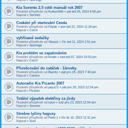
Kia Sorento 2,5 cddi manuál rok 2007
Poslední příspěvek od
Kraken666
«
pát led 26, 2024 6:58 pm
Napsal v
Sorento
Cvakání při startování Ceeda
Poslední příspěvek od
Pejrak
«
pon led 22, 2024 11:28 pm
Napsal v
Cee'd
vyhřívané sedačky
Poslední příspěvek od
Vlasta1
«
čtv led 11, 2024 2:51 pm
Napsal v
Sportage
Kia problém se zapalováním
Poslední příspěvek od
Kriolin
«
ned led 07, 2024 10:53 pm
Napsal v
Cee'd
Přisvěcování do zatáček - žárovky.
Poslední příspěvek od
Biarritz
«
pát pro 29, 2023 7:40 pm
Napsal v
Carens
Autoradio Kia Picanto 2007
Poslední příspěvek od
paya72
«
pát pro 29, 2023 12:34 pm
Napsal v
Picanto
Totální výpadek elektřiny za jízdy
Poslední příspěvek od
tutun
«
sob pro 23, 2023 12:04 am
Napsal v
Sorento
Strešne lyžiny hagusy
Poslední příspěvek od
Peter.1
«
čtv lis 16, 2023 11:31 pm
Napsal v
Soul