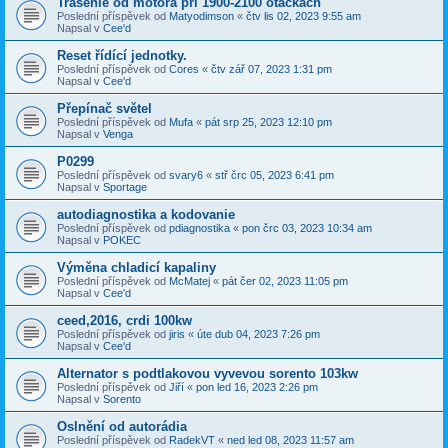
Trasenie od motora pri 1900-2100 otáčkach
Poslední příspěvek od
Matyodimson
«
čtv lis 02, 2023 9:55 am
Napsal v
Cee'd
Reset řídící jednotky.
Poslední příspěvek od
Cores
«
čtv zář 07, 2023 1:31 pm
Napsal v
Cee'd
Přepínač světel
Poslední příspěvek od
Mufa
«
pát srp 25, 2023 12:10 pm
Napsal v
Venga
P0299
Poslední příspěvek od
svary6
«
stř črc 05, 2023 6:41 pm
Napsal v
Sportage
autodiagnostika a kodovanie
Poslední příspěvek od
pdiagnostika
«
pon črc 03, 2023 10:34 am
Napsal v
POKEC
Výměna chladicí kapaliny
Poslední příspěvek od
McMatej
«
pát čer 02, 2023 11:05 pm
Napsal v
Cee'd
ceed,2016, crdi 100kw
Poslední příspěvek od
jiris
«
úte dub 04, 2023 7:26 pm
Napsal v
Cee'd
Alternator s podtlakovou vyvevou sorento 103kw
Poslední příspěvek od
Jiří
«
pon led 16, 2023 2:26 pm
Napsal v
Sorento
Oslnění od autorádia
Poslední příspěvek od
RadekVT
«
ned led 08, 2023 11:57 am