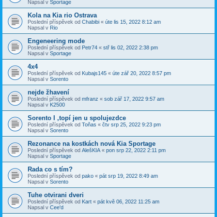
Napsal v
Sportage
Kola na Kia rio Ostrava
Poslední příspěvek od
Chabibi
«
úte lis 15, 2022 8:12 am
Napsal v
Rio
Engeneering mode
Poslední příspěvek od
Petr74
«
stř lis 02, 2022 2:38 pm
Napsal v
Sportage
4x4
Poslední příspěvek od
Kubajs145
«
úte zář 20, 2022 8:57 pm
Napsal v
Sorento
nejde žhavení
Poslední příspěvek od
mfranz
«
sob zář 17, 2022 9:57 am
Napsal v
K2500
Sorento I ,topí jen u spolujezdce
Poslední příspěvek od
Toňas
«
čtv srp 25, 2022 9:23 pm
Napsal v
Sorento
Rezonance na kostkách nová Kia Sportage
Poslední příspěvek od
AlešKIA
«
pon srp 22, 2022 2:11 pm
Napsal v
Sportage
Rada co s tím?
Poslední příspěvek od
pako
«
pát srp 19, 2022 8:49 am
Napsal v
Sorento
Tuhe otvirani dveri
Poslední příspěvek od
Kart
«
pát kvě 06, 2022 11:25 am
Napsal v
Cee'd