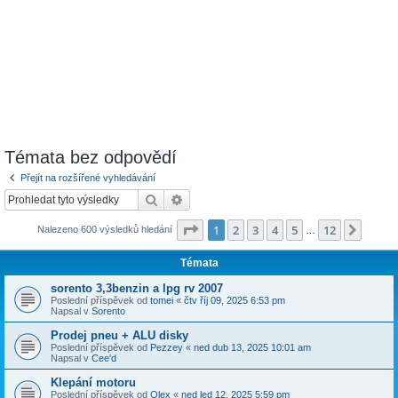
Témata bez odpovědí
Přejít na rozšířené vyhledávání
Hledat
Pokročilé hledání
Stránka
1
z
12
1
2
3
4
5
12
Další
Nalezeno 600 výsledků hledání
…
Témata
sorento 3,3benzin a lpg rv 2007
Poslední příspěvek od
tomei
«
čtv říj 09, 2025 6:53 pm
Napsal v
Sorento
Prodej pneu + ALU disky
Poslední příspěvek od
Pezzey
«
ned dub 13, 2025 10:01 am
Napsal v
Cee'd
Klepání motoru
Poslední příspěvek od
Olex
«
ned led 12, 2025 5:59 pm