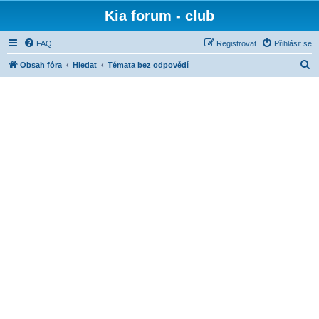
Kia forum - club
FAQ
Registrovat
Přihlásit se
H
Obsah fóra
Hledat
Témata bez odpovědí
l
e
d
a
t