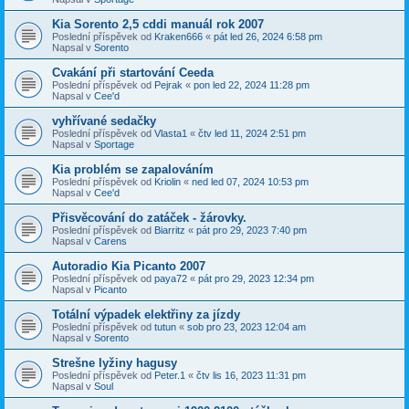
Kia Sorento 2,5 cddi manuál rok 2007
Poslední příspěvek od
Kraken666
«
pát led 26, 2024 6:58 pm
Napsal v
Sorento
Cvakání při startování Ceeda
Poslední příspěvek od
Pejrak
«
pon led 22, 2024 11:28 pm
Napsal v
Cee'd
vyhřívané sedačky
Poslední příspěvek od
Vlasta1
«
čtv led 11, 2024 2:51 pm
Napsal v
Sportage
Kia problém se zapalováním
Poslední příspěvek od
Kriolin
«
ned led 07, 2024 10:53 pm
Napsal v
Cee'd
Přisvěcování do zatáček - žárovky.
Poslední příspěvek od
Biarritz
«
pát pro 29, 2023 7:40 pm
Napsal v
Carens
Autoradio Kia Picanto 2007
Poslední příspěvek od
paya72
«
pát pro 29, 2023 12:34 pm
Napsal v
Picanto
Totální výpadek elektřiny za jízdy
Poslední příspěvek od
tutun
«
sob pro 23, 2023 12:04 am
Napsal v
Sorento
Strešne lyžiny hagusy
Poslední příspěvek od
Peter.1
«
čtv lis 16, 2023 11:31 pm
Napsal v
Soul