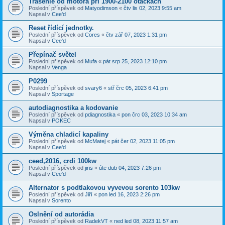
Trasenie od motora pri 1900-2100 otáčkach
Poslední příspěvek od
Matyodimson
«
čtv lis 02, 2023 9:55 am
Napsal v
Cee'd
Reset řídící jednotky.
Poslední příspěvek od
Cores
«
čtv zář 07, 2023 1:31 pm
Napsal v
Cee'd
Přepínač světel
Poslední příspěvek od
Mufa
«
pát srp 25, 2023 12:10 pm
Napsal v
Venga
P0299
Poslední příspěvek od
svary6
«
stř črc 05, 2023 6:41 pm
Napsal v
Sportage
autodiagnostika a kodovanie
Poslední příspěvek od
pdiagnostika
«
pon črc 03, 2023 10:34 am
Napsal v
POKEC
Výměna chladicí kapaliny
Poslední příspěvek od
McMatej
«
pát čer 02, 2023 11:05 pm
Napsal v
Cee'd
ceed,2016, crdi 100kw
Poslední příspěvek od
jiris
«
úte dub 04, 2023 7:26 pm
Napsal v
Cee'd
Alternator s podtlakovou vyvevou sorento 103kw
Poslední příspěvek od
Jiří
«
pon led 16, 2023 2:26 pm
Napsal v
Sorento
Oslnění od autorádia
Poslední příspěvek od
RadekVT
«
ned led 08, 2023 11:57 am