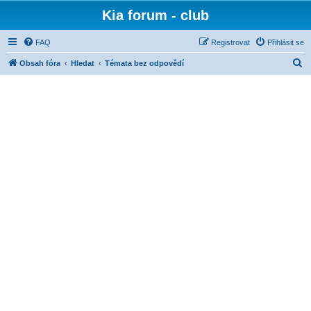
Kia forum - club
FAQ
Registrovat
Přihlásit se
H
Obsah fóra
Hledat
Témata bez odpovědí
l
e
d
a
t