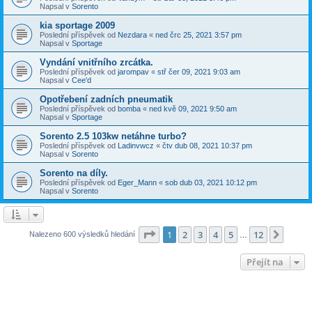
Napsal v
Sorento
kia sportage 2009
Poslední příspěvek od
Nezdara
«
ned črc 25, 2021 3:57 pm
Napsal v
Sportage
Vyndání vnitřního zrcátka.
Poslední příspěvek od
jarompav
«
stř čer 09, 2021 9:03 am
Napsal v
Cee'd
Opotřebení zadních pneumatik
Poslední příspěvek od
bomba
«
ned kvě 09, 2021 9:50 am
Napsal v
Sportage
Sorento 2.5 103kw netáhne turbo?
Poslední příspěvek od
Ladinvwcz
«
čtv dub 08, 2021 10:37 pm
Napsal v
Sorento
Sorento na díly.
Poslední příspěvek od
Eger_Mann
«
sob dub 03, 2021 10:12 pm
Napsal v
Sorento
Stránka
1
z
12
1
2
3
4
5
12
Další
Nalezeno 600 výsledků hledání
…
Přejít na