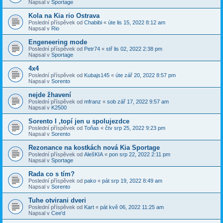
Napsal v
Sportage
Kola na Kia rio Ostrava
Poslední příspěvek od
Chabibi
«
úte lis 15, 2022 8:12 am
Napsal v
Rio
Engeneering mode
Poslední příspěvek od
Petr74
«
stř lis 02, 2022 2:38 pm
Napsal v
Sportage
4x4
Poslední příspěvek od
Kubajs145
«
úte zář 20, 2022 8:57 pm
Napsal v
Sorento
nejde žhavení
Poslední příspěvek od
mfranz
«
sob zář 17, 2022 9:57 am
Napsal v
K2500
Sorento I ,topí jen u spolujezdce
Poslední příspěvek od
Toňas
«
čtv srp 25, 2022 9:23 pm
Napsal v
Sorento
Rezonance na kostkách nová Kia Sportage
Poslední příspěvek od
AlešKIA
«
pon srp 22, 2022 2:11 pm
Napsal v
Sportage
Rada co s tím?
Poslední příspěvek od
pako
«
pát srp 19, 2022 8:49 am
Napsal v
Sorento
Tuhe otvirani dveri
Poslední příspěvek od
Kart
«
pát kvě 06, 2022 11:25 am
Napsal v
Cee'd