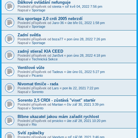
Dálkové ovládání nefunguje
Poslední příspěvek od
steeta
«
stř kvě 04, 2022 7:56 pm
Napsal v
Sportage
Kia sportage 2,0 crdi 2005 nebrzdí
Poslední příspěvek od
Jaro-36
«
úte bře 01, 2022 1:58 pm
Napsal v
Sportage
Zadní světla
Poslední příspěvek od
boza77
«
pon úno 28, 2022 7:26 pm
Napsal v
Sportage
zadný stierač KIA CEED
Poslední příspěvek od
JanSvit
«
pon úno 28, 2022 4:18 pm
Napsal v
Technická Sekce
Ventilové vůle
Poslední příspěvek od
Tadeus
«
úte úno 01, 2022 5:27 pm
Napsal v
Picanto
Nivomat tlmiče - rada
Poslední příspěvek od
Lars
«
pon lis 22, 2021 7:22 pm
Napsal v
Sorento
Sorento 2,5 CRDI - zůstává "viset" startér
Poslední příspěvek od
Martian
«
čtv zář 30, 2021 3:39 pm
Napsal v
Sorento
Blbne ukazatel jakou mám zařadit rychlost
Poslední příspěvek od
prsicko
«
úte zář 28, 2021 10:20 pm
Napsal v
Rio
Svítí zpátečky
Poslední příspěvek od
Vandym
«
stř zář 08, 2021 3:46 pm