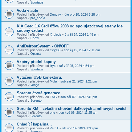
Napsal v
Sportage
Voda v aute
Poslední příspěvek od
Denyyy
«
úte pro 10, 2024 3:28 pm
Napsal v
pro_cee´d
KIA Ceed 1.6 Crdi 85kw 2008 od spolujazdcovej strany ide
súdený vzduch
Poslední příspěvek od
X_plode
«
čtv říj 24, 2024 1:48 pm
Napsal v
Cee'd
AntiDefrostSystem - ON/OFF
Poslední příspěvek od
Cejgl36
«
sob říj 12, 2024 12:11 am
Napsal v
Optima
Vzpěry přední kapoty
Poslední příspěvek od
jirys
«
stř zář 25, 2024 4:54 pm
Napsal v
Sportage
Vytažení USB konektoru.
Poslední příspěvek od
Mufa
«
sob zář 21, 2024 1:21 pm
Napsal v
Venga
Sorento čtvrté generace
Poslední příspěvek od
TNG
«
sob zář 07, 2024 5:41 pm
Napsal v
Sorento
Sorento XM – zvláštní chování dálkových a mlhových světel
Poslední příspěvek od
one
«
pon kvě 06, 2024 11:25 am
Napsal v
Sorento
Chladící kapalina...
Poslední příspěvek od
Petr T
«
stř úno 14, 2024 1:36 pm
Napsal v
Sportage