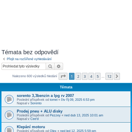
Témata bez odpovědí
Přejít na rozšířené vyhledávání
Hledat
Pokročilé hledání
Stránka
1
z
12
1
2
3
4
5
12
Další
Nalezeno 600 výsledků hledání
…
Témata
sorento 3,3benzin a lpg rv 2007
Poslední příspěvek od
tomei
«
čtv říj 09, 2025 6:53 pm
Napsal v
Sorento
Prodej pneu + ALU disky
Poslední příspěvek od
Pezzey
«
ned dub 13, 2025 10:01 am
Napsal v
Cee'd
Klepání motoru
Poslední příspěvek od
Olex
«
ned led 12, 2025 5:59 pm